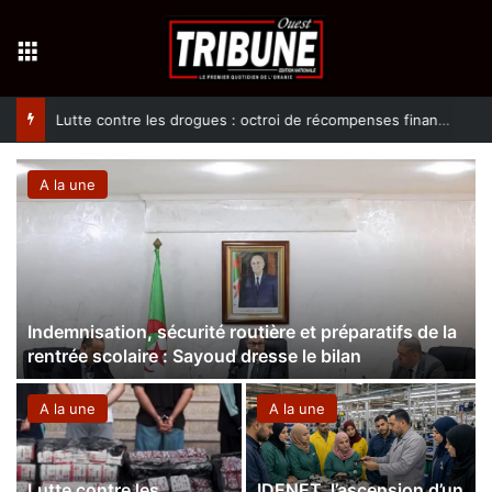
Menu
Lutte contre les drogues : octroi de récompenses financières aux dénonciateurs de trafiquants
A la une
Indemnisation, sécurité routière et préparatifs de la
rentrée scolaire : Sayoud dresse le bilan
A la une
A la une
Lutte contre les
IDENET, l’ascension d’un