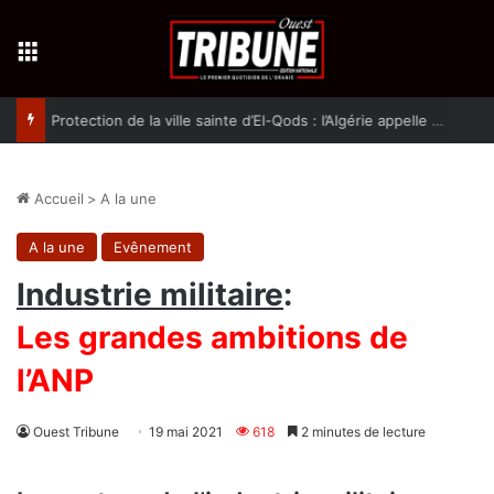
Menu
Protection de la ville sainte d’El-Qods : l’Algérie appelle à une action collective
Accueil
>
A la une
A la une
Evênement
Industrie militaire
:
Les grandes ambitions de
l’ANP
Ouest Tribune
19 mai 2021
618
2 minutes de lecture