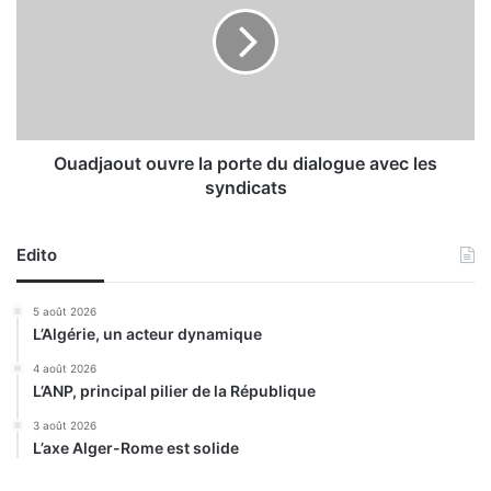
l
d
g
j
é
a
r
o
i
u
e
t
n
o
Ouadjaout ouvre la porte du dialogue avec les
s
u
syndicats
d
v
a
r
n
e
Edito
s
l
l
a
5 août 2026
’
p
L’Algérie, un acteur dynamique
é
o
q
r
4 août 2026
u
L’ANP, principal pilier de la République
t
i
e
3 août 2026
p
d
L’axe Alger-Rome est solide
e
u
t
d