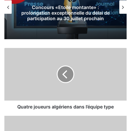
Concours «Etoile montante» :
prolongation exceptionnelle du délai de
participation au 30 juillet prochain
Q
u
a
t
r
e
j
o
u
e
Quatre joueurs algériens dans l’équipe type
u
r
O
s
u
a
a