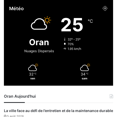
y
i
Météo
p
a
e
l
25
o
℃
g
u
e
Oran
32º - 25º
a
70%
v
1.95 km/h
Nuages Dispersés
e
c
l
e
32
34
℃
℃
s
ven
sam
s
y
n
Oran Aujourd’hui
d
i
c
La ville face au défi de l’entretien et de la maintenance durable
a
5 août 2026