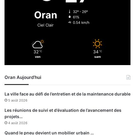
é
d
g
é
Oran
32º - 26º
é
c
61%
p
i
0.54 km/h
Ciel Clair
a
d
r
e
l
n
’
t
32
34
U
℃
℃
d
ven
sam
n
’
e
u
s
n
Oran Aujourd’hui
c
e
o
h
à
a
La ville face au défi de l’entretien et de la maintenance durable
T
u
5 août 2026
y
s
r
s
Les réunions de suivi et d’évaluation de l’avancement des
e
projets…
d
4 août 2026
e
Quand le pneu devient un mobilier urbain …
l