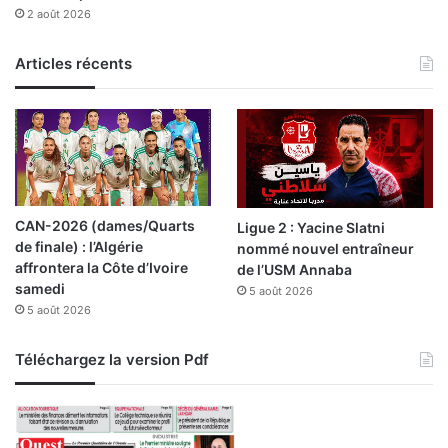
2 août 2026
a
p
r
Articles récents
o
d
u
c
t
i
o
CAN-2026 (dames/Quarts
Ligue 2 : Yacine Slatni
n
de finale) : l’Algérie
nommé nouvel entraîneur
d
affrontera la Côte d’Ivoire
de l’USM Annaba
e
samedi
5 août 2026
1
5 août 2026
8
8
.
Téléchargez la version Pdf
0
0
0
b