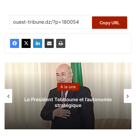
Copy URL
A la une
Aïn Temouchent
:
mie
Mise en échec d’un plan d’émigration
clandestine et arrestation de quatre
individus