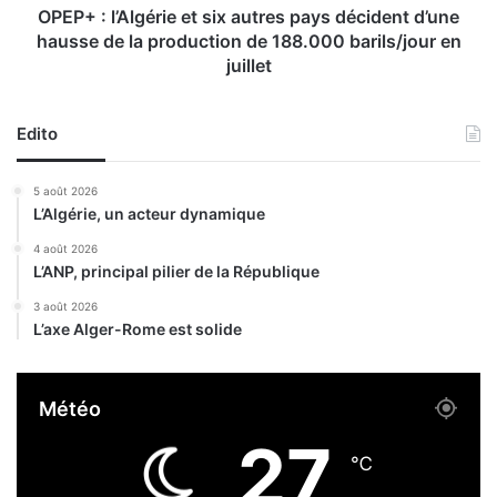
t
l
OPEP+ : l’Algérie et six autres pays décident d’une
e
g
hausse de la production de 188.000 barils/jour en
e
é
juillet
n
r
d
i
o
e
Edito
m
e
m
t
5 août 2026
a
s
L’Algérie, un acteur dynamique
g
i
e
x
4 août 2026
u
a
L’ANP, principal pilier de la République
n
u
3 août 2026
s
t
L’axe Alger-Rome est solide
i
r
t
e
e
s
Météo
p
p
r
a
27
o
y
℃
t
s