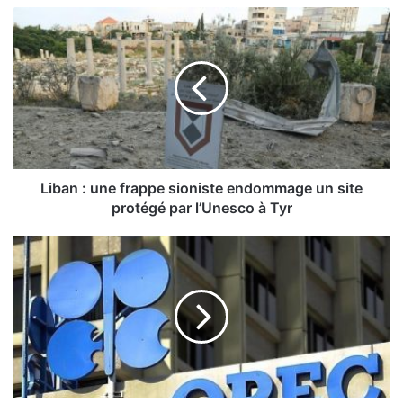
L
i
b
a
n
:
u
n
e
f
Liban : une frappe sioniste endommage un site
r
protégé par l’Unesco à Tyr
a
p
O
p
P
e
E
s
P
i
+
o
:
n
l
i
’
s
A