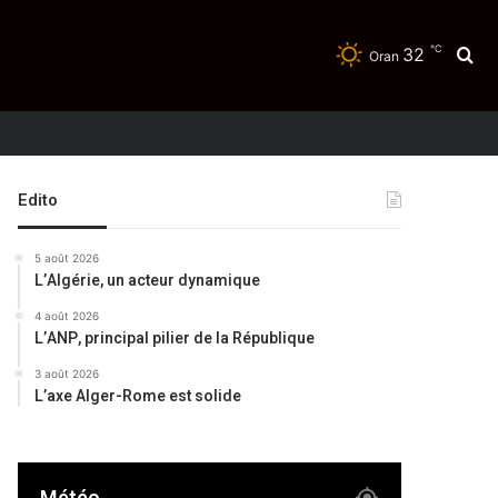
℃
32
Re
Oran
Edito
5 août 2026
L’Algérie, un acteur dynamique
4 août 2026
L’ANP, principal pilier de la République
3 août 2026
L’axe Alger-Rome est solide