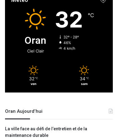
Météo
32
℃
Oran
32º - 28º
46%
4 km/h
Ciel Clair
32
34
℃
℃
ven
sam
Oran Aujourd’hui
La ville face au défi de l’entretien et de la
maintenance durable