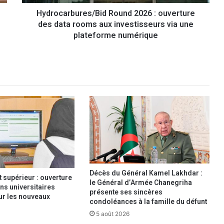
b
Hydrocarbures/Bid Round 2026 : ouverture
u
des data rooms aux investisseurs via une
r
e
plateforme numérique
s
/
B
i
d
R
o
u
n
d
2
0
2
Décès du Général Kamel Lakhdar :
supérieur : ouverture
6
le Général d’Armée Chanegriha
ns universitaires
:
présente ses sincères
our les nouveaux
condoléances à la famille du défunt
o
u
5 août 2026
v