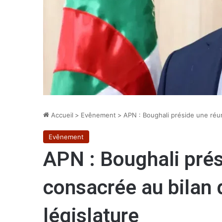
Accueil
>
Evênement
>
APN : Boughali préside une réun
Evênement
APN : Boughali prés
consacrée au bilan 
législature