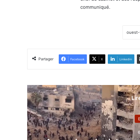
communiqué.
Partager
Facebook
X
Linkedin
Lir
Evênement
6 avril 2024