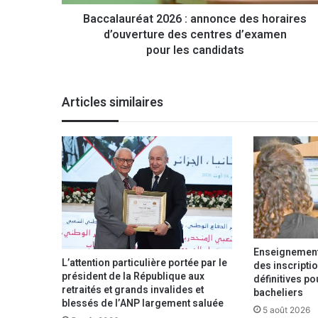
r
Baccalauréat 2026 : annonce des horaires
é
d’ouverture des centres d’examen
a
t
pour les candidats
2
0
2
Articles similaires
6
:
a
n
n
o
n
c
e
d
Enseignement 
e
L’attention particulière portée par le
des inscriptio
s
président de la République aux
définitives p
h
retraités et grands invalides et
bacheliers
o
blessés de l’ANP largement saluée
5 août 2026
r