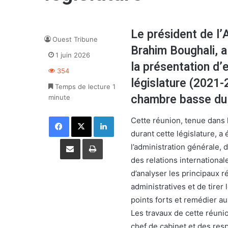
Le président de l’
Ouest Tribune
Brahim Boughali, a
1 juin 2026
la présentation d’
354
législature (2021-
Temps de lecture 1
chambre basse du
minute
Facebook
X
Linkedin
Cette réunion, tenue dans l
durant cette législature, a
Partager par email
Imprimer
l’administration générale, 
des relations international
d’analyser les principaux r
administratives et de tirer
points forts et remédier a
Les travaux de cette réuni
chef de cabinet et des res