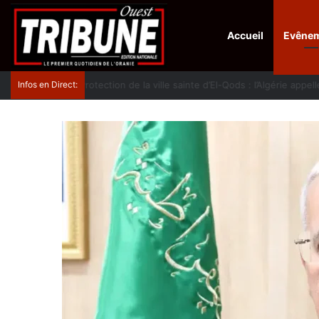
Accueil
Evêne
Infos en Direct:
Protection de la ville sainte d’El-Qods : l’Algérie ap