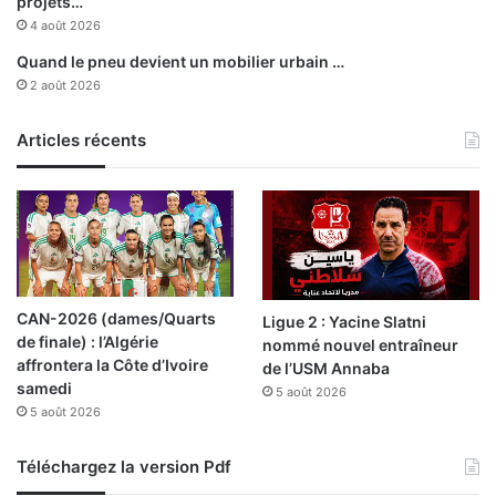
a
projets…
l
c
4 août 2026
-
e
Quand le pneu devient un mobilier urbain …
M
«
2 août 2026
a
a
s
u
r
Articles récents
g
y
o
d
û
e
t
P
d
o
e
r
t
t
i
CAN-2026 (dames/Quarts
Ligue 2 : Yacine Slatni
-
t
de finale) : l’Algérie
nommé nouvel entraîneur
S
r
affrontera la Côte d’Ivoire
de l’USM Annaba
a
e
samedi
ï
5 août 2026
»
5 août 2026
d
p
a
o
u
u
Téléchargez la version Pdf
s
r