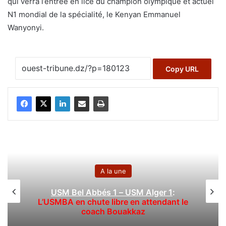
qui verra l’entrée en lice du champion olympique et actuel
N1 mondial de la spécialité, le Kenyan Emmanuel
Wanyonyi.
Copy URL
A la une
USM Bel Abbés 1 – USM Alger 1
:
L’USMBA en chute libre en attendant le
coach Bouakkaz