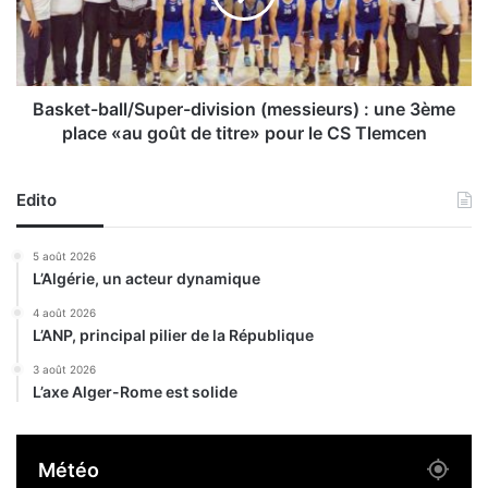
’
t
E
-
g
b
y
a
p
l
Basket-ball/Super-division (messieurs) : une 3ème
t
l
place «au goût de titre» pour le CS Tlemcen
e
/
:
S
l
u
Edito
e
p
s
e
5 août 2026
A
r
L’Algérie, un acteur dynamique
l
-
g
d
4 août 2026
é
L’ANP, principal pilier de la République
i
r
v
3 août 2026
i
i
L’axe Alger-Rome est solide
e
s
n
i
s
o
Météo
D
n