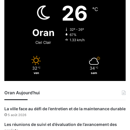
e
(
26
g
m
℃
h
e
m
s
o
s
Oran
32º - 26º
u
i
67%
m
e
1.33 km/h
Ciel Clair
e
u
t
r
T
s
a
)
32
34
m
℃
℃
:
ven
sam
i
u
n
n
e
e
Oran Aujourd’hui
m
3
è
è
n
m
La ville face au défi de l’entretien et de la maintenance durable
e
e
5 août 2026
n
p
t
l
Les réunions de suivi et d’évaluation de l’avancement des
A