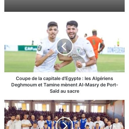
C
o
u
p
e
d
e
l
a
c
Coupe de la capitale d’Egypte : les Algériens
a
Deghmoum et Tamine mènent Al-Masry de Port-
p
Saïd au sacre
i
t
B
a
a
l
s
e
k
d
e