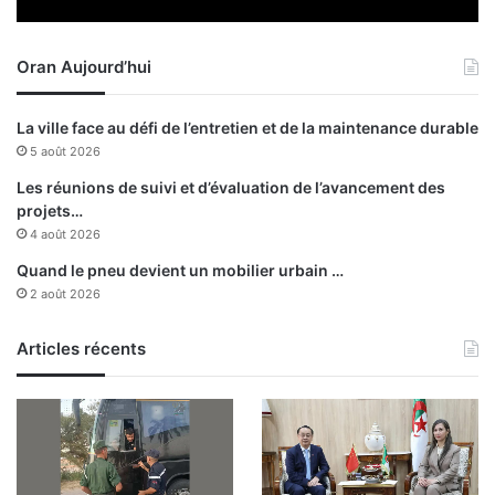
s
e
s
l
o
Oran Aujourd’hui
a
n
R
-
N
b
La ville face au défi de l’entretien et de la maintenance durable
6
a
5 août 2026
t
t
Les réunions de suivi et d’évaluation de l’avancement des
a
projets…
g
4 août 2026
e
Quand le pneu devient un mobilier urbain …
2 août 2026
Articles récents