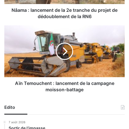
n
c
Nâama : lancement de la 2e tranche du projet de
e
dédoublement de la RN6
m
e
A
n
ï
t
n
d
T
e
e
l
m
a
o
2
u
e
c
t
h
Aïn Temouchent : lancement de la campagne
r
e
moisson-battage
a
n
n
t
c
:
Edito
h
l
e
a
7 août 2026
d
n
Sortir de l’impasse