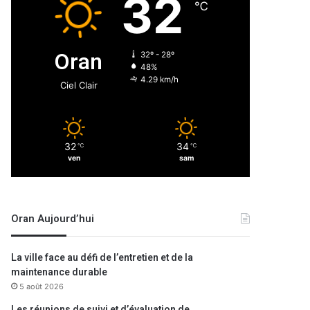
32
℃
Oran
32º - 28º
48%
4.29 km/h
Ciel Clair
32
34
℃
℃
ven
sam
Oran Aujourd’hui
La ville face au défi de l’entretien et de la
maintenance durable
5 août 2026
Les réunions de suivi et d’évaluation de