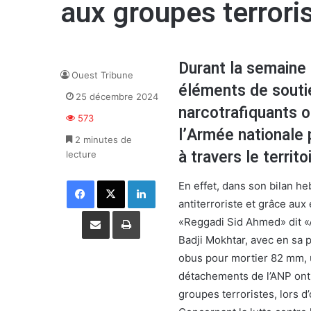
aux groupes terrori
Durant la semaine 
Ouest Tribune
éléments de soutie
25 décembre 2024
narcotrafiquants o
573
l’Armée nationale 
2 minutes de
à travers le territo
lecture
Facebook
X
Linkedin
En effet, dans son bilan h
antiterroriste et grâce aux
Partager par email
Imprimer
«Reggadi Sid Ahmed» dit «A
Badji Mokhtar, avec en sa p
obus pour mortier 82 mm, u
détachements de l’ANP ont 
groupes terroristes, lors d’