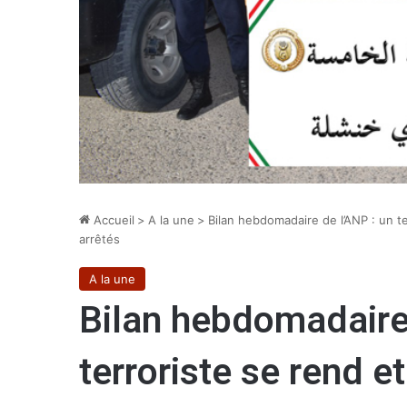
Accueil
>
A la une
>
Bilan hebdomadaire de l’ANP : un t
arrêtés
A la une
Bilan hebdomadaire
terroriste se rend e