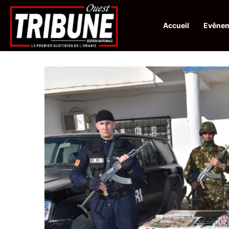
Accueil
Evêne
Infos en Direct:
Protection de la ville sainte d’El-Qods : l’Algérie ap