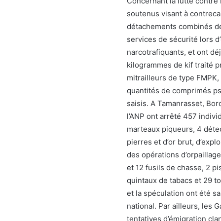
Concernant la lutte contre 
soutenus visant à contrecar
détachements combinés de l
services de sécurité lors d
narcotrafiquants, et ont dé
kilogrammes de kif traité p
mitrailleurs de type FMPK, 
quantités de comprimés ps
saisis. A Tamanrasset, Bord
l’ANP ont arrêté 457 indivi
marteaux piqueurs, 4 déte
pierres et d’or brut, d’expl
des opérations d’orpaillage
et 12 fusils de chasse, 2 p
quintaux de tabacs et 29 t
et la spéculation ont été sai
national. Par ailleurs, les
tentatives d’émigration cl