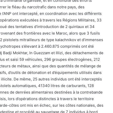
la criminalité organisée, et en continuité des efforts
rer le fléau du narcotrafic dans notre pays, des
’ANP ont intercepté, en coordination avec les différents
’opérations exécutées à travers les Régions Militaires, 33
joué des tentatives d’introduction de 2 quintaux et 34
rovenant des frontières avec le Maroc, alors que 3 fusils
2 pistolets mitrailleurs de type kalachnikov et d’immenses
ychotropes s’élevant à 2.460.875 comprimés ont été
j Badji Mokhtar, In Guezzam et Illizi, des détachements de
dus et saisi 59 véhicules, 296 groupes électrogènes, 212
cteurs de métaux, ainsi que des quantités de mélange de
osifs, d’outils de détonation et d’équipements utilisés dans
 illicite. De même, 25 autres individus ont été interceptés
istolets automatiques, 41340 litres de carburants, 128
onnes de denrées alimentaires destinées à la contrebande
sis, lors d’opérations distinctes à travers le territoire
 Garde-côtes ont mis en échec, sur les côtes nationales, des
andestine et procédé au sauvetage de 7 individus à bord