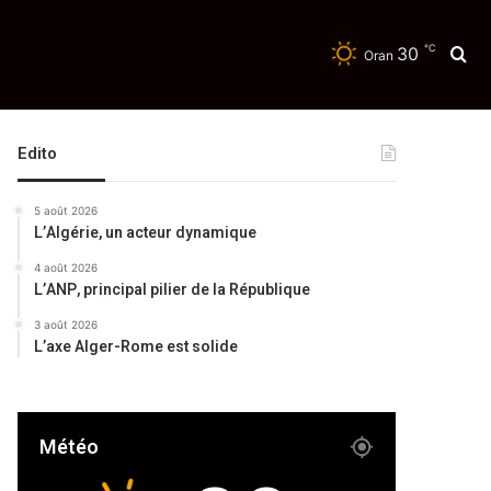
℃
30
Re
Oran
Edito
5 août 2026
L’Algérie, un acteur dynamique
4 août 2026
L’ANP, principal pilier de la République
3 août 2026
L’axe Alger-Rome est solide
Météo