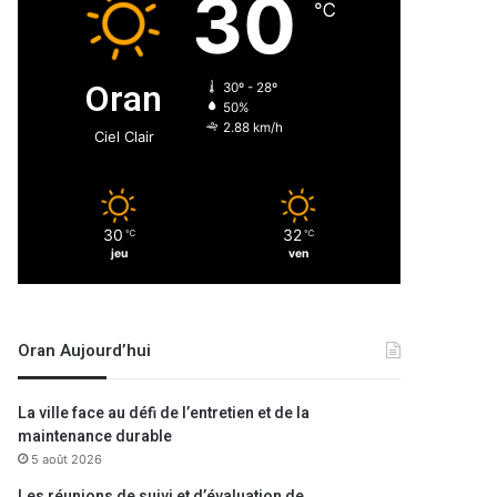
30
℃
Oran
30º - 28º
50%
2.88 km/h
Ciel Clair
30
32
℃
℃
jeu
ven
Oran Aujourd’hui
La ville face au défi de l’entretien et de la
maintenance durable
5 août 2026
Les réunions de suivi et d’évaluation de