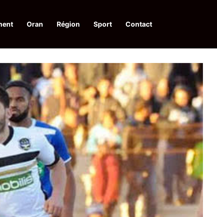
ment
Oran
Région
Sport
Contact
pelle à une action collective