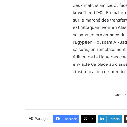
deux matchs amicaux : face
koweïtien (2-0). En matière
sur le marché des transfert
est l’attaquant ivoirien Ala
saisons en provenance du S
l’Egyptien Houssam Al-Badr
saisons, en remplacement 
édition de la Ligue des ch
enviable 6e place au class
ainsi l’occasion de prendre
Partager
Facebook
X
Linkedin