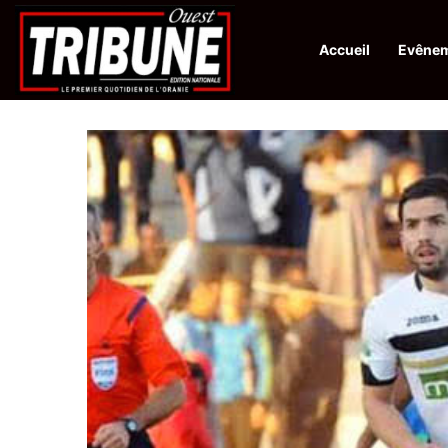
Accueil
Evêne
Infos en Direct:
Protection de la ville sainte d’El-Qods : l’Algérie ap