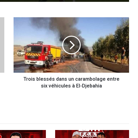
T
r
o
i
s
b
l
e
s
Trois blessés dans un carambolage entre
s
six véhicules à El-Djebahia
é
s
d
a
n
s
u
n
c