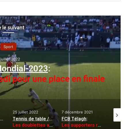
e le suivant
Sport
 juillet 2022
ondial-2023
:
di pour une place en finale
25 juillet 2022
7 décembre 2021
3 août 20
ionnat du Qatar : Bennacer à Doha pour finaliser avec Al-Shamal
Tennis de table / Championnats d'Afrique jeunes
FCB Télagh
:
:
Les doublettes algériennes U15 et U19 qualifiées en quarts
Les supporters réclament leur droit d’accès au stade