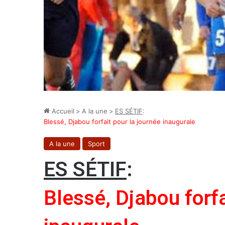
Accueil
>
A la une
>
ES SÉTIF
:
Blessé, Djabou forfait pour la journée inaugurale
A la une
Sport
ES SÉTIF
:
Blessé, Djabou forfa