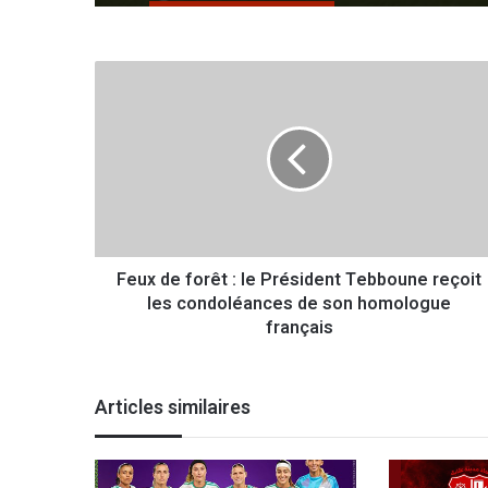
F
e
u
x
d
e
f
o
r
Feux de forêt : le Président Tebboune reçoit
ê
les condoléances de son homologue
t
:
français
l
e
P
Articles similaires
r
é
s
i