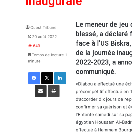
inaugurale
Le meneur de jeu 
Ouest Tribune
blessé, a déclaré 
20 août 2022
face à l’US Biskra
649
de la journée inau
Temps de lecture 1
2022-2023, a annon
minute
communiqué.
Facebook
X
Linkedin
«Djabou a effectué une écho
Partager par email
Imprimer
précompétitif effectué en T
d’accorder dix jours de rep
confirmer sa guérison et é
l’Entente samedi sur sa pag
égyptien Houssam Al-Badry, 
effectué à Hammam Bourguib