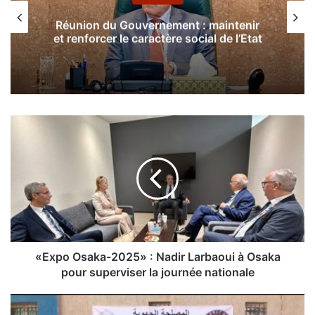
Réunion du Gouvernement : maintenir
et renforcer le caractère social de l’Etat
«
E
x
p
o
O
s
a
k
a
«Expo Osaka-2025» : Nadir Larbaoui à Osaka
-
pour superviser la journée nationale
2
0
O
2