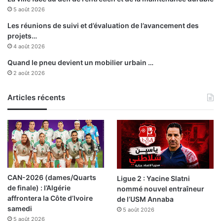
r
s
5 août 2026
n
p
é
é
Les réunions de suivi et d’évaluation de l’avancement des
e
c
projets…
n
i
4 août 2026
a
a
Quand le pneu devient un mobilier urbain …
t
l
2 août 2026
i
i
o
s
n
Articles récents
é
a
d
l
a
e
n
s
l
e
t
CAN-2026 (dames/Quarts
Ligue 2 : Yacine Slatni
r
de finale) : l’Algérie
nommé nouvel entraîneur
a
affrontera la Côte d’Ivoire
de l’USM Annaba
f
samedi
5 août 2026
i
5 août 2026