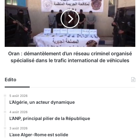
r
5
a
»
n
:
:
N
d
a
é
d
m
i
a
r
n
Oran : démantèlement d’un réseau criminel organisé
L
t
spécialisé dans le trafic international de véhicules
a
è
r
l
b
e
Edito
a
m
o
e
5 août 2026
u
n
L’Algérie, un acteur dynamique
i
t
à
d
4 août 2026
O
L’ANP, principal pilier de la République
’
s
u
3 août 2026
a
n
L’axe Alger-Rome est solide
k
r