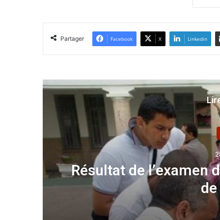
Partager
Facebook
X
Linkedin
Lir
A la une
28 juin 2025
en du BEM : un taux de réussite
de 67,56%