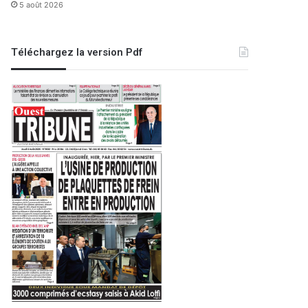
5 août 2026
Téléchargez la version Pdf
2
dh
:
n accident de la route
C
oud