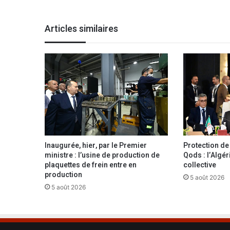
i
o
Articles similaires
n
s
:
l
e
G
r
o
u
p
e
Inaugurée, hier, par le Premier
Protection de l
T
ministre : l’usine de production de
Qods : l’Algér
é
plaquettes de frein entre en
collective
l
production
5 août 2026
é
5 août 2026
c
o
m
A