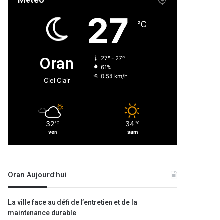
Météo
27
℃
Oran
27º - 27º
61%
0.54 km/h
Ciel Clair
32
34
℃
℃
ven
sam
Oran Aujourd’hui
La ville face au défi de l’entretien et de la
maintenance durable