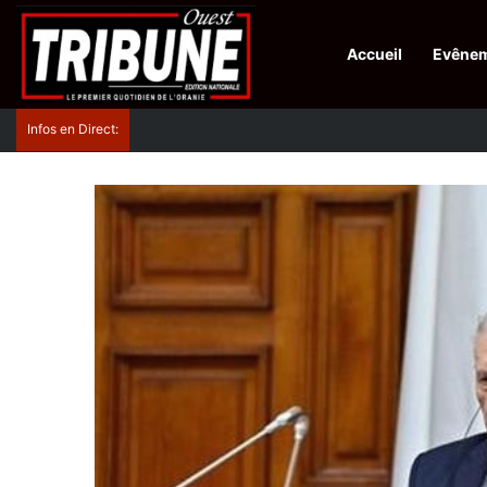
Accueil
Evêne
Infos en Direct:
Protection de la ville sainte d’El-Qods : l’Algérie ap