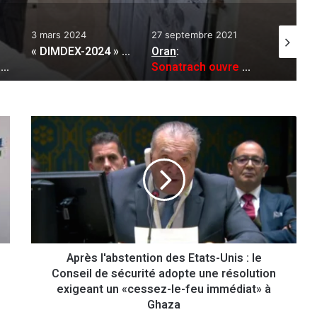
 2024
27 septembre 2021
22 avril 2023
« DIMDEX-2024 » : le Général d’Armée Saïd Chanegriha en visite officielle à l’Etat du Qatar
Oran
:
Aid El-Fitr : le président de la République présente ses vœux au peuple algérien
Sonatrach ouvre 120 nouveaux postes d’emploi
A
p
r
è
s
l
'
a
b
Après l'abstention des Etats-Unis : le
s
Conseil de sécurité adopte une résolution
t
e
exigeant un «cessez-le-feu immédiat» à
n
Ghaza
t