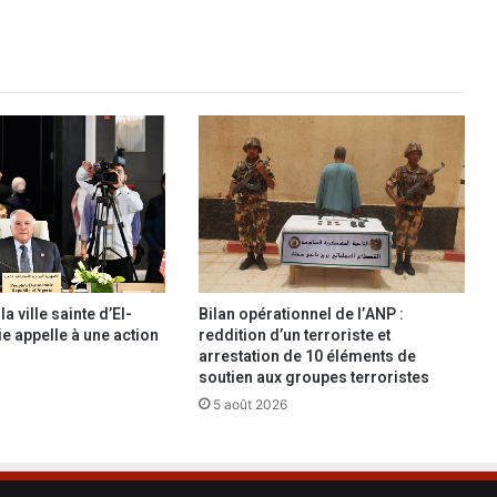
i
o
n
d
e
s
E
t
a
t
s
-
U
a ville sainte d’El-
Bilan opérationnel de l’ANP :
n
ie appelle à une action
reddition d’un terroriste et
i
arrestation de 10 éléments de
s
soutien aux groupes terroristes
:
5 août 2026
l
e
C
o