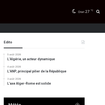
℃
27
Re
Oran
Edito
5 août 2026
L’Algérie, un acteur dynamique
4 août 2026
L’ANP, principal pilier de la République
3 août 2026
L’axe Alger-Rome est solide