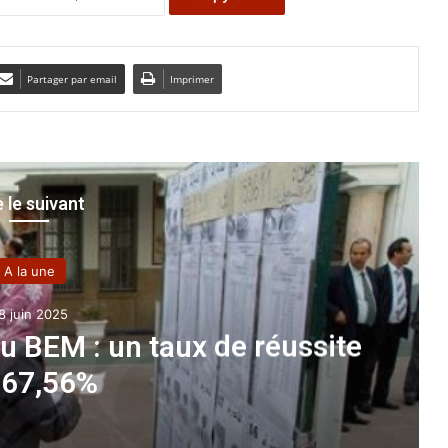
Partager par email
Imprimer
e le suivant
A la une
1 janvier 202
El-Baya
4 morts et un blessé dans u
à El-Bn