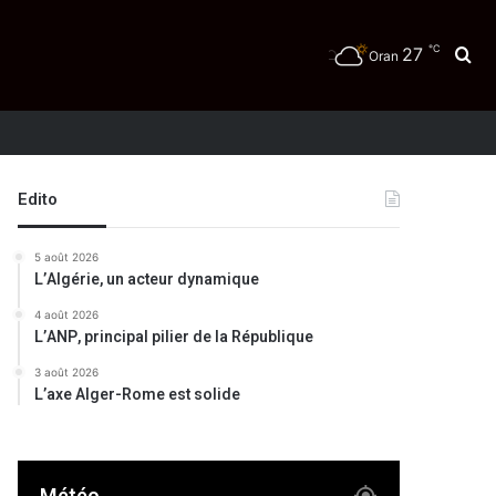
℃
27
Re
Oran
Edito
5 août 2026
L’Algérie, un acteur dynamique
4 août 2026
L’ANP, principal pilier de la République
3 août 2026
L’axe Alger-Rome est solide