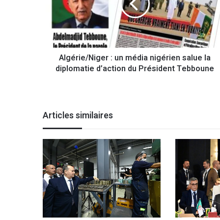
r
i
e
/
N
Algérie/Niger : un média nigérien salue la
i
diplomatie d’action du Président Tebboune
g
e
r
:
u
Articles similaires
n
m
é
d
i
a
n
i
g
é