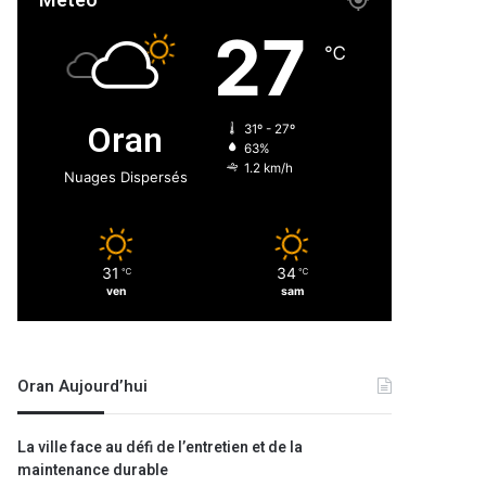
Météo
27
℃
Oran
31º - 27º
63%
1.2 km/h
Nuages Dispersés
31
34
℃
℃
ven
sam
Oran Aujourd’hui
La ville face au défi de l’entretien et de la
maintenance durable