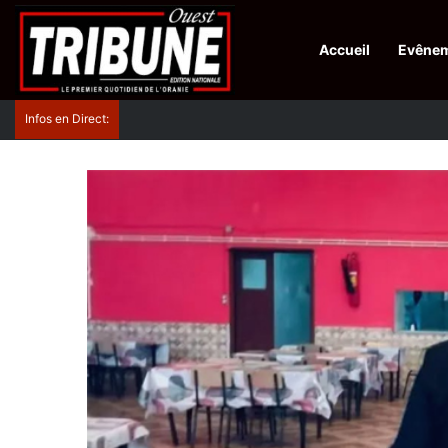
Accueil
Evêne
Infos en Direct:
Protection de la ville sainte d’El-Qods : l’Algérie ap