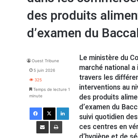
des produits alimen
d’examen du Bacca
Le ministère du Co
Ouest Tribune
marché national a 
5 juin 2026
travers les différ
325
interventions au 
Temps de lecture 1
des produits alime
minute
d’examen du Bacca
Facebook
X
Linkedin
suivi quotidien de
Partager par email
Imprimer
ces centres en vér
d’hygiène et de séc