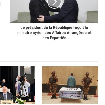
é
s
i
d
e
Le président de la République reçoit le
n
ministre syrien des Affaires étrangères et
t
d
des Expatriés
e
l
a
R
é
p
u
b
l
i
q
u
e