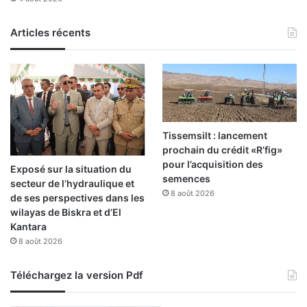
m
t
a
r
t
Articles récents
e
i
i
o
n
n
d
d
i
e
v
p
i
u
d
Tissemsilt : lancement
i
u
prochain du crédit «R’fig»
s
s
pour l’acquisition des
Exposé sur la situation du
l
a
semences
secteur de l’hydraulique et
e
r
8 août 2026
de ses perspectives dans les
d
r
wilayas de Biskra et d’El
é
ê
Kantara
b
t
8 août 2026
u
é
t
s
Téléchargez la version Pdf
d
e
s