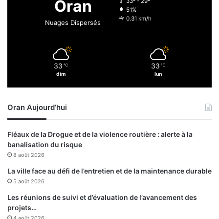
Oran
33º - 29º
s
n
51%
s
t
0.31 km/h
Nuages Dispersés
i
s
o
a
n
d
d
m
33
33
e
℃
℃
i
dim
lun
f
n
é
i
v
s
Oran Aujourd’hui
r
t
i
r
e
a
Fléaux de la Drogue et de la violence routière : alerte à la
r
t
banalisation du risque
d
i
8 août 2026
e
f
l
s
La ville face au défi de l’entretien et de la maintenance durable
a
:
5 août 2026
f
q
Les réunions de suivi et d’évaluation de l’avancement des
o
u
projets…
r
a
4 août 2026