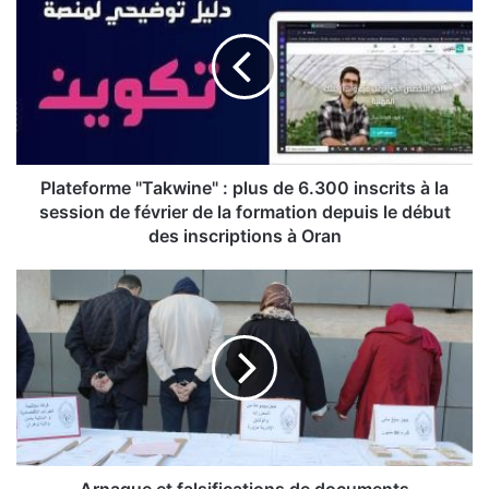
l
a
t
e
f
o
r
m
e
Plateforme "Takwine" : plus de 6.300 inscrits à la
"
session de février de la formation depuis le début
T
des inscriptions à Oran
a
k
A
w
r
i
n
n
a
e
q
"
u
:
e
p
e
l
t
u
f