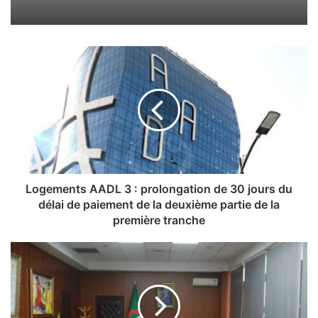
L
o
g
e
m
e
n
t
s
A
Logements AADL 3 : prolongation de 30 jours du
A
délai de paiement de la deuxième partie de la
D
première tranche
L
3
S
:
é
p
c
r
u
o
r