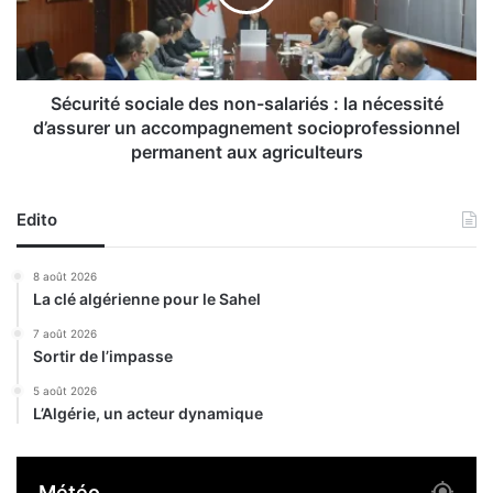
l
i
o
t
n
é
g
s
a
o
Sécurité sociale des non-salariés : la nécessité
t
c
d’assurer un accompagnement socioprofessionnel
i
i
permanent aux agriculteurs
o
a
n
l
d
e
Edito
e
d
3
e
8 août 2026
0
s
La clé algérienne pour le Sahel
j
n
o
o
7 août 2026
u
n
Sortir de l’impasse
r
-
5 août 2026
s
s
L’Algérie, un acteur dynamique
d
a
u
l
d
a
Météo
é