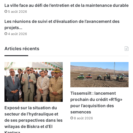
i
r
La ville face au défi de l’entretien et de la maintenance durable
è
e
5 août 2026
m
r
Les réunions de suivi et d’évaluation de l’avancement des
e
u
projets…
p
n
4 août 2026
a
a
r
c
t
c
Articles récents
i
o
e
m
d
p
e
a
l
g
a
n
p
e
Tissemsilt : lancement
r
m
prochain du crédit «R’fig»
e
e
pour l’acquisition des
Exposé sur la situation du
m
n
semences
secteur de l’hydraulique et
i
t
8 août 2026
de ses perspectives dans les
è
s
wilayas de Biskra et d’El
r
o
Kantara