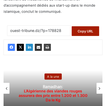
d’accompagnement dédiés aux start-up dans le monde
islamique, conclut le communiqué.
Copy URL
A la une
Ramadhan
:
L’Algérienne des viandes rouges
L
assurera des prix entre 1.200 et 1.300
Da le Kg