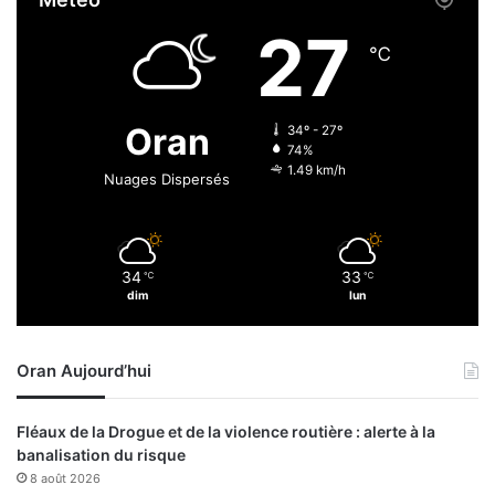
r
l
i
27
a
é
℃
i
s
d
:
e
l
Oran
34º - 27º
p
a
74%
a
n
1.49 km/h
Nuages Dispersés
i
é
e
c
m
e
e
s
n
34
33
℃
℃
s
dim
lun
t
i
d
t
e
é
l
Oran Aujourd’hui
d
a
’
d
a
Fléaux de la Drogue et de la violence routière : alerte à la
e
s
banalisation du risque
u
s
8 août 2026
x
u