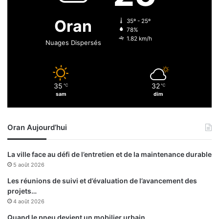
s
i
s
o
Oran
35º - 25º
u
n
78%
r
,
1.82 km/h
Nuages Dispersés
e
l
r
e
l
m
a
a
c
35
32
℃
℃
i
sam
dim
o
l
n
l
t
o
i
Oran Aujourd’hui
n
n
f
u
a
La ville face au défi de l’entretien et de la maintenance durable
i
i
5 août 2026
t
b
é
l
Les réunions de suivi et d’évaluation de l’avancement des
d
e
projets…
e
4 août 2026
l
Quand le pneu devient un mobilier urbain …