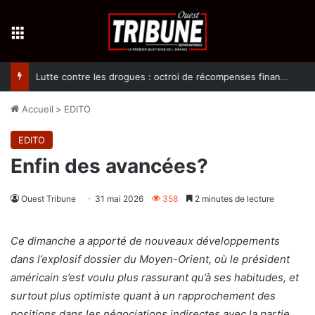
Menu
Lutte contre les drogues : octroi de récompenses financières aux dénonciateurs de trafiquants
Accueil
>
EDITO
EDITO
Enfin des avancées?
Ouest Tribune
31 mai 2026
358
2 minutes de lecture
Ce dimanche a apporté de nouveaux développements
dans l’explosif dossier du Moyen-Orient, où le président
américain s’est voulu plus rassurant qu’à ses habitudes, et
surtout plus optimiste quant à un rapprochement des
positions dans les négociations indirectes avec la partie