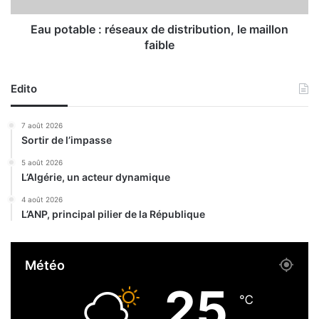
p
l
l
e
Eau potable : réseaux de distribution, le maillon
a
:
faible
n
r
e
é
x
s
Edito
c
e
e
a
7 août 2026
p
u
Sortir de l’impasse
t
x
i
d
5 août 2026
o
L’Algérie, un acteur dynamique
e
n
d
4 août 2026
n
i
L’ANP, principal pilier de la République
e
s
l
t
p
r
Météo
o
i
u
b
25
r
u
℃
a
t