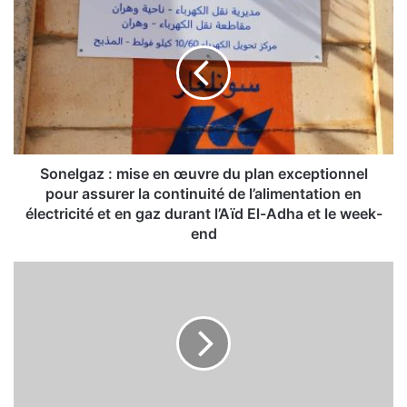
S
o
n
e
l
g
a
z
:
m
Sonelgaz : mise en œuvre du plan exceptionnel
i
pour assurer la continuité de l’alimentation en
s
électricité et en gaz durant l’Aïd El-Adha et le week-
e
end
e
n
E
œ
a
u
u
v
p
r
o
e
t
d
a
u
b