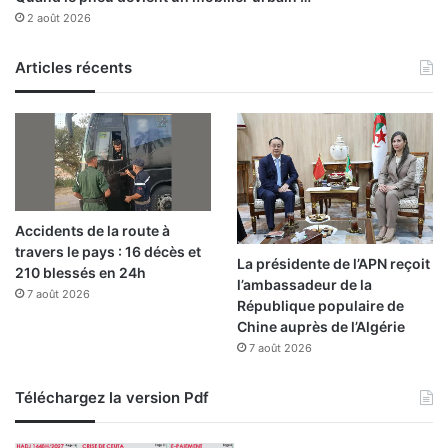
’
2 août 2026
a
l
i
Articles récents
m
e
n
t
a
t
i
Accidents de la route à
o
travers le pays : 16 décès et
n
La présidente de l’APN reçoit
210 blessés en 24h
e
l’ambassadeur de la
n
7 août 2026
République populaire de
é
Chine auprès de l’Algérie
l
7 août 2026
e
c
Téléchargez la version Pdf
t
r
i