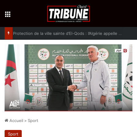
Menu
Protection de la ville sainte d’El-Qods : l’Algérie appelle à une action collective
Accueil
>
Sport
Sport