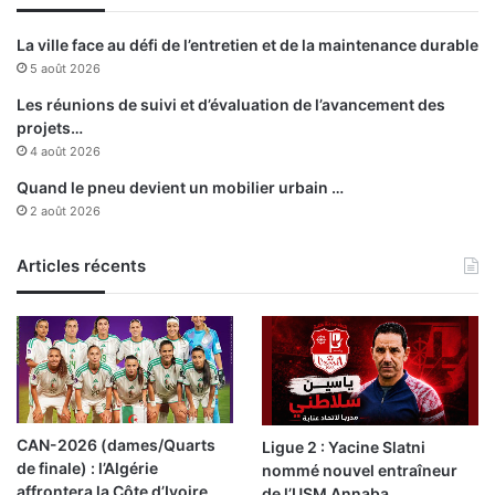
è
é
r
c
La ville face au défi de l’entretien et de la maintenance durable
e
i
5 août 2026
s
s
m
i
Les réunions de suivi et d’évaluation de l’avancement des
i
v
projets…
n
e
4 août 2026
u
)
Quand le pneu devient un mobilier urbain …
t
:
2 août 2026
e
l
s
e
W
Articles récents
O
B
o
u
f
a
r
CAN-2026 (dames/Quarts
Ligue 2 : Yacine Slatni
i
de finale) : l’Algérie
nommé nouvel entraîneur
k
affrontera la Côte d’Ivoire
de l’USM Annaba