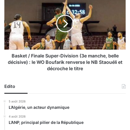
B
e
a
r
s
:
k
l
e
e
t
M
/
o
F
u
i
l
n
Basket / Finale Super-Division (3e manche, belle
o
a
décisive) : le WO Boufarik renverse le NB Staouéli et
u
l
décroche le titre
d
e
i
S
a
u
Edito
s
p
a
e
5 août 2026
u
r
L’Algérie, un acteur dynamique
v
-
e
D
4 août 2026
l
i
L’ANP, principal pilier de la République
’
v