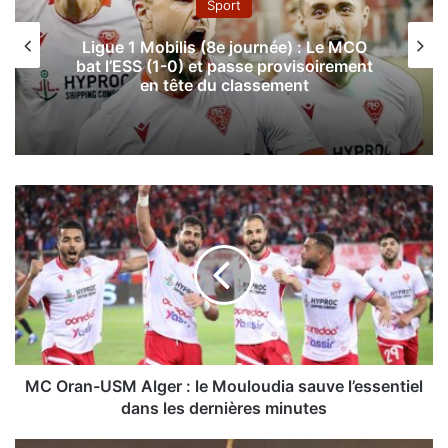
Sport
Ligue 1 Mobilis (8e journée) : Le MCO
bat l’ESS (1-0) et passe provisoirement
en tête du classement
M
C
O
r
a
n
-
U
S
M
MC Oran-USM Alger : le Mouloudia sauve l’essentiel
A
dans les dernières minutes
l
g