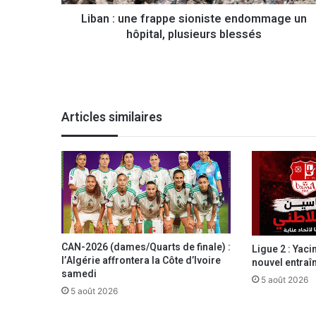
e
Liban : une frappe sioniste endommage un
f
hôpital, plusieurs blessés
r
a
p
p
e
s
Articles similaires
i
o
n
i
s
t
e
e
n
CAN-2026 (dames/Quarts de finale) :
Ligue 2 : Yac
d
l’Algérie affrontera la Côte d’Ivoire
nouvel entraî
o
samedi
5 août 2026
m
5 août 2026
m
a