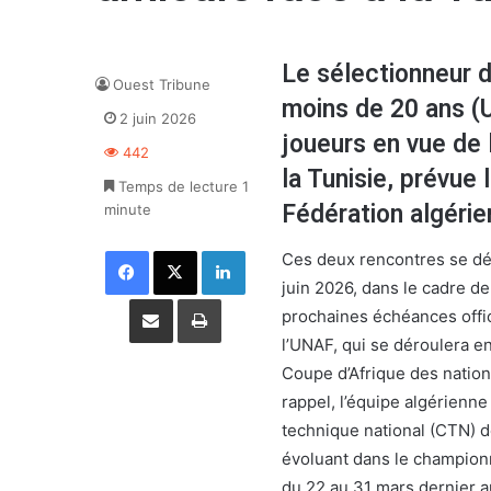
Le sélectionneur d
Ouest Tribune
moins de 20 ans (U
2 juin 2026
joueurs en vue de 
442
la Tunisie, prévue 
Temps de lecture 1
Fédération algérie
minute
Facebook
X
Linkedin
Ces deux rencontres se dé
juin 2026, dans le cadre de
Partager par email
Imprimer
prochaines échéances offic
l’UNAF, qui se déroulera en
Coupe d’Afrique des nation
rappel, l’équipe algérienne
technique national (CTN) 
évoluant dans le championn
du 22 au 31 mars dernier a