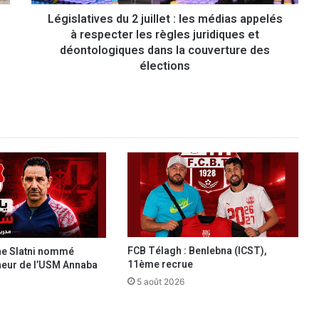
i
Législatives du 2 juillet : les médias appelés
v
à respecter les règles juridiques et
e
s
déontologiques dans la couverture des
d
élections
u
2
j
u
i
l
l
e
t
:
l
e
FCB Télagh : Benlebna (ICST),
ine Slatni nommé
s
11ème recrue
neur de l’USM Annaba
m
5 août 2026
é
d
i