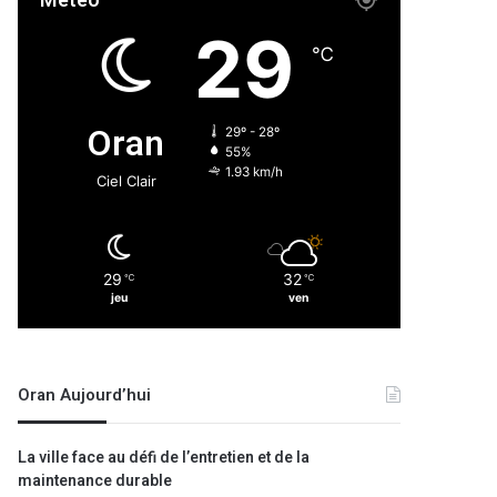
Météo
29
℃
Oran
29º - 28º
55%
1.93 km/h
Ciel Clair
29
32
℃
℃
jeu
ven
Oran Aujourd’hui
La ville face au défi de l’entretien et de la
maintenance durable