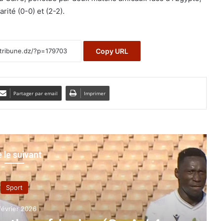
rité (0-0) et (2-2).
Copy URL
Partager par email
Imprimer
e le suivant
Sport
février 2026