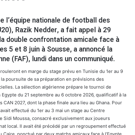
e l’équipe nationale de football des
20), Razik Nedder, a fait appel à 29
la double confrontation amicale face à
les 5 et 8 juin à Sousse, a annoncé la
nne (FAF), lundi dans un communiqué.
rouleront en marge du stage prévu en Tunisie du 1er au 9
 la poursuite de sa préparation en prévisions des
ielles. La sélection algérienne prépare le tournoi de
 Egypte du 21 septembre au 6 octobre 2026, qualificatif à la
s CAN 2027, dont la phase finale aura lieu au Ghana. Pour
 avait effectué du 1er au 3 mai un stage au Centre
de Sidi Moussa, consacré exclusivement aux joueurs
at local. Il avait été précédé par un regroupement effectué
u Caire, ponctué par deux matchs amicaux face à l’Egypte,