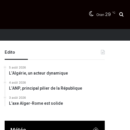
℃
29
Re
Oran
Edito
5 août 2026
L’Algérie, un acteur dynamique
4 août 2026
L’ANP, principal pilier de la République
3 août 2026
L’axe Alger-Rome est solide