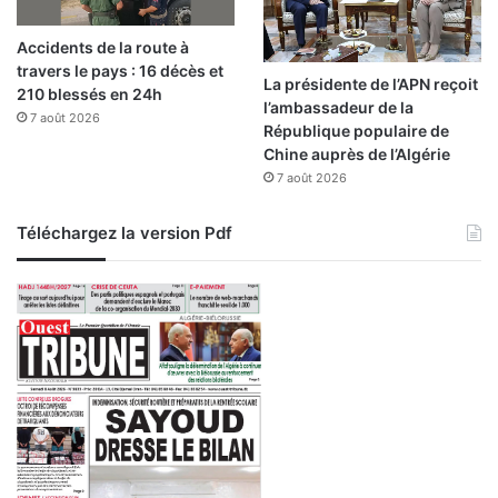
a
r
Accidents de la route à
é
travers le pays : 16 décès et
g
La présidente de l’APN reçoit
210 blessés en 24h
i
l’ambassadeur de la
7 août 2026
o
République populaire de
n
Chine auprès de l’Algérie
A
7 août 2026
f
r
Téléchargez la version Pdf
i
q
u
e
d
u
N
o
r
d