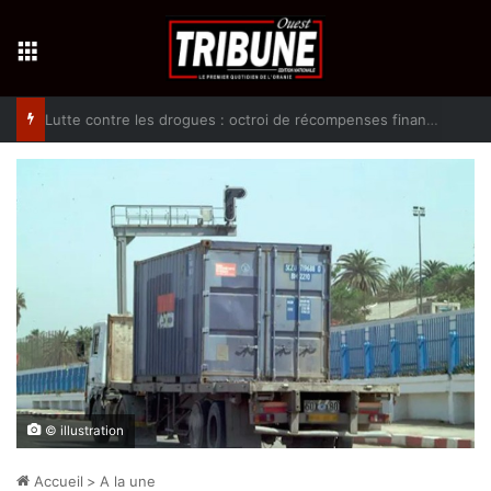
Menu
Lutte contre les drogues : octroi de récompenses financières aux dénonciateurs de trafiquants
© illustration
Accueil
>
A la une