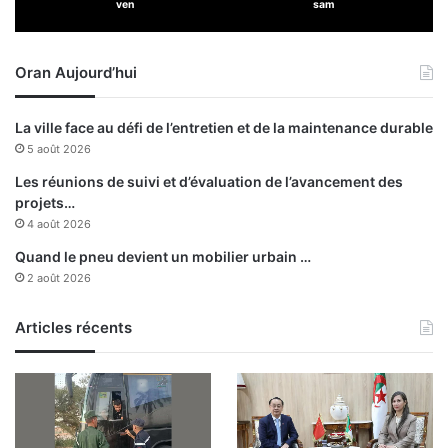
ven
sam
e
n
t
Oran Aujourd’hui
d
e
H
La ville face au défi de l’entretien et de la maintenance durable
a
5 août 2026
l
l
Les réunions de suivi et d’évaluation de l’avancement des
i
projets…
b
4 août 2026
u
Quand le pneu devient un mobilier urbain …
r
2 août 2026
t
o
Articles récents
n
p
o
u
r
l