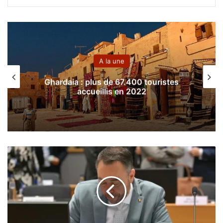
A la une
Ghardaia : plus de 67.400 touristes
accueillis en 2022
L
a
B
e
l
g
i