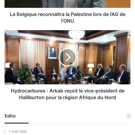
q
u
e
La Belgique reconnaîtra la Palestine lors de l’AG de
r
l’ONU
e
c
H
o
y
n
d
n
r
a
o
î
c
t
a
r
r
a
b
l
u
Hydrocarbures : Arkab reçoit le vice-président de
a
r
Halliburton pour la région Afrique du Nord
P
e
a
s
l
:
Edito
e
A
s
r
7 août 2026
t
k