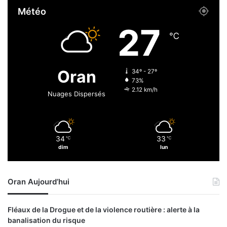
l
Météo
t
e
e
u
27
r
r
℃
n
h
a
o
t
n
Oran
34º - 27º
i
n
73%
o
e
2.12 km/h
Nuages Dispersés
n
u
a
r
l
:
:
l
4
34
33
℃
℃
e
dim
lun
5
p
c
r
o
é
n
Oran Aujourd’hui
s
v
i
e
d
Fléaux de la Drogue et de la violence routière : alerte à la
n
e
banalisation du risque
t
n