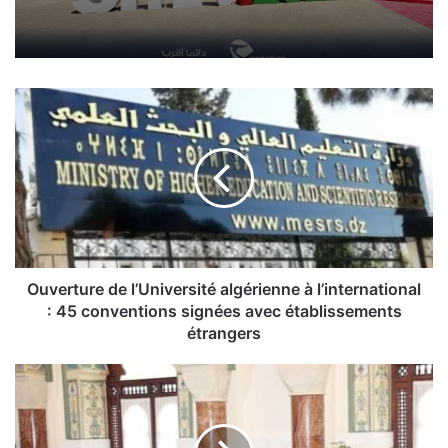
O
u
v
e
r
t
u
r
e
d
Ouverture de l’Université algérienne à l’international
e
: 45 conventions signées avec établissements
l
étrangers
’
U
L
n
o
i
r
v
s