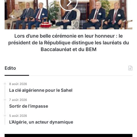
e
d
r
’
s
u
i
n
t
e
é
b
Lors d’une belle cérémonie en leur honneur : le
a
e
président de la République distingue les lauréats du
l
l
Baccalauréat et du BEM
g
l
é
e
r
c
Edito
i
é
e
r
8 août 2026
n
é
La clé algérienne pour le Sahel
n
m
e
o
7 août 2026
à
n
Sortir de l’impasse
i
5 août 2026
l
e
L’Algérie, un acteur dynamique
’
e
i
n
n