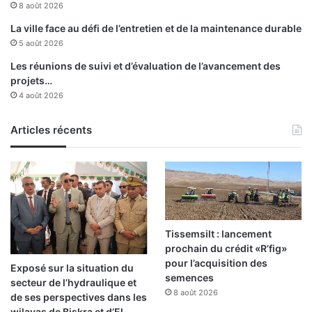
8 août 2026
i
t
o
d
La ville face au défi de l’entretien et de la maintenance durable
n
e
5 août 2026
s
l
Les réunions de suivi et d’évaluation de l’avancement des
s
a
projets…
i
R
4 août 2026
g
é
n
p
é
u
Articles récents
e
b
s
l
a
i
v
q
e
u
c
e
é
d
Tissemsilt : lancement
t
i
prochain du crédit «R’fig»
a
s
pour l’acquisition des
Exposé sur la situation du
b
t
semences
secteur de l’hydraulique et
l
i
8 août 2026
de ses perspectives dans les
i
n
wilayas de Biskra et d’El