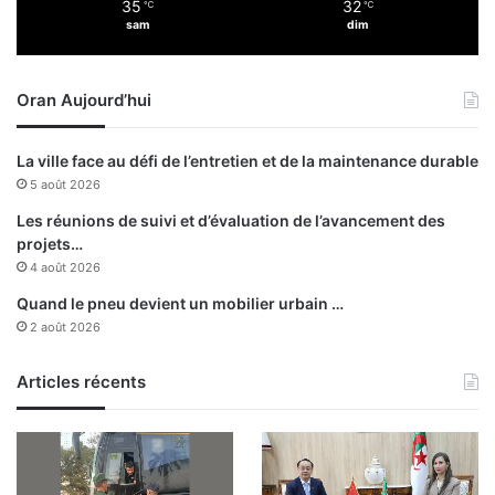
35
32
c
℃
℃
a
sam
dim
h
t
a
i
r
o
Oran Aujourd’hui
g
n
é
i
s
s
La ville face au défi de l’entretien et de la maintenance durable
d
r
5 août 2026
e
a
l
é
Les réunions de suivi et d’évaluation de l’avancement des
’
l
projets…
a
i
4 août 2026
c
e
Quand le pneu devient un mobilier urbain …
c
n
2 août 2026
u
n
e
e
i
s
Articles récents
l
s
d
u
e
r
s
e