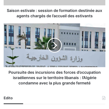
t
i
Saison estivale : session de formation destinée aux
v
agents chargés de l’accueil des estivants
a
l
P
e
o
:
u
s
r
e
s
s
u
s
i
i
t
o
e
n
d
Poursuite des incursions des forces d’occupation
d
e
israéliennes sur le territoire libanais : l’Algérie
e
s
condamne avec la plus grande fermeté
f
i
o
n
r
c
Edito
m
u
a
r