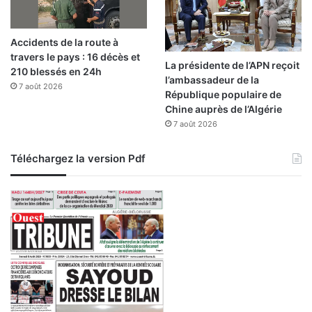
l
s
e
t
Accidents de la route à
i
t
travers le pays : 16 décès et
v
e
La présidente de l’APN reçoit
210 blessés en 24h
a
r
l’ambassadeur de la
n
7 août 2026
r
République populaire de
t
i
Chine auprès de l’Algérie
s
t
7 août 2026
o
i
Téléchargez la version Pdf
r
e
l
i
b
a
n
a
i
s
: