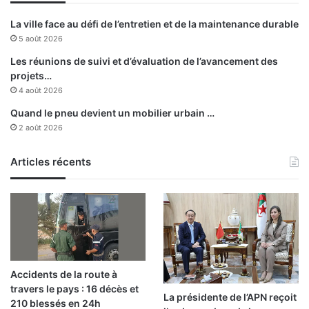
h
e
a
La ville face au défi de l’entretien et de la maintenance durable
n
i
5 août 2026
t
t
r
e
Les réunions de suivi et d’évaluation de l’avancement des
é
n
projets…
e
t
4 août 2026
f
p
Quand le pneu devient un mobilier urbain …
a
a
2 août 2026
c
r
e
t
à
i
Articles récents
O
c
r
i
l
p
a
e
n
r
d
a
o
u
Accidents de la route à
P
p
travers le pays : 16 décès et
i
r
La présidente de l’APN reçoit
210 blessés en 24h
r
o