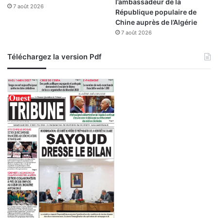
l’ambassadeur de la
a
7 août 2026
g
République populaire de
t
r
Chine auprès de l’Algérie
e
a
7 août 2026
s
m
m
Téléchargez la version Pdf
e
n
a
t
i
o
n
a
l
f
e
r
r
o
v
i