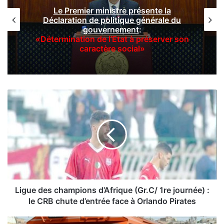
Le Premier ministre présente la
Déclaration de politique générale du
gouvernement
:
«Détermination de l’Etat à préserver son
caractère social»
L
i
g
u
e
d
e
s
c
h
Ligue des champions d’Afrique (Gr.C/ 1re journée) :
a
le CRB chute d’entrée face à Orlando Pirates
m
p
T