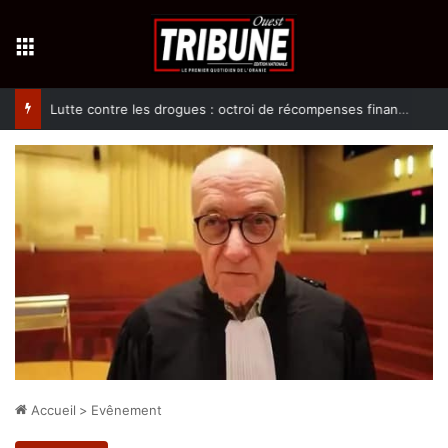
Menu
Lutte contre les drogues : octroi de récompenses financières aux dénonciateurs de trafiquants
Accueil
>
Evênement