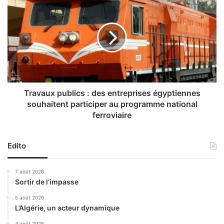
i
r
o
a
n
v
s
a
d
u
’
x
A
p
f
u
r
b
Travaux publics : des entreprises égyptiennes
i
l
souhaitent participer au programme national
q
i
ferroviaire
u
c
e
s
(
:
Edito
G
d
r
e
7 août 2026
.
s
Sortir de l’impasse
C
e
/
n
5 août 2026
1
t
L’Algérie, un acteur dynamique
r
r
4 août 2026