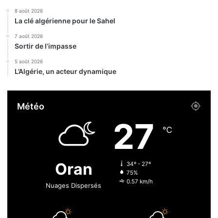
s
o
8 août 2026
t
u
La clé algérienne pour le Sahel
é
e
r
u
7 août 2026
i
Sortir de l’impasse
r
e
s
5 août 2026
l
o
L’Algérie, un acteur dynamique
i
r
n
p
s
h
Météo
t
e
a
l
27
l
i
℃
l
n
é
s
e
Oran
34º - 27º
t
75%
l
0.57 km/h
Nuages Dispersés
e
m
a