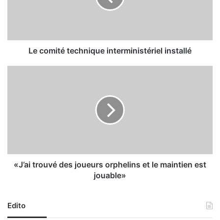
i
t
é
t
e
Le comité technique interministériel installé
c
h
«
n
J
i
’
q
a
u
i
e
t
i
r
n
o
t
u
e
v
«J’ai trouvé des joueurs orphelins et le maintien est
r
é
jouable»
m
d
i
e
n
s
Edito
i
j