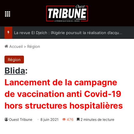
Menu
La revue El Djeïch : l’Algérie poursuit la réalisation d’acquis qualitatifs et historiques dans un climat de sécurité et de stabilité
Accueil
>
Région
Région
Blida
:
Lancement de la campagne
de vaccination anti Covid-19
hors structures hospitalières
Ouest Tribune
8 juin 2021
476
2 minutes de lecture