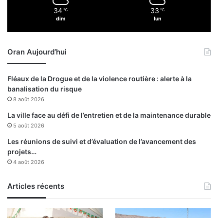
i
34
33
℃
℃
n
dim
lun
t
i
e
Oran Aujourd’hui
n
e
s
Fléaux de la Drogue et de la violence routière : alerte à la
t
banalisation du risque
j
8 août 2026
o
u
La ville face au défi de l’entretien et de la maintenance durable
a
5 août 2026
b
Les réunions de suivi et d’évaluation de l’avancement des
l
projets…
e
4 août 2026
»
Articles récents