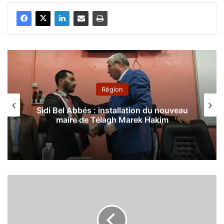
Région
Sidi Bel Abbés : installation du nouveau
maire de Télagh Marek Hakim
L
e
c
o
m