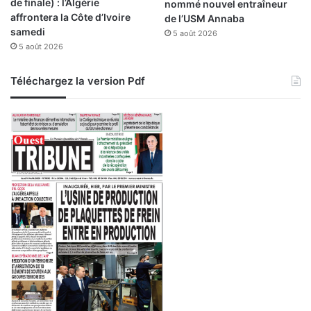
de finale) : l’Algérie
nommé nouvel entraîneur
l
affrontera la Côte d’Ivoire
de l’USM Annaba
d
samedi
5 août 2026
e
5 août 2026
S
é
c
Téléchargez la version Pdf
u
r
i
t
é