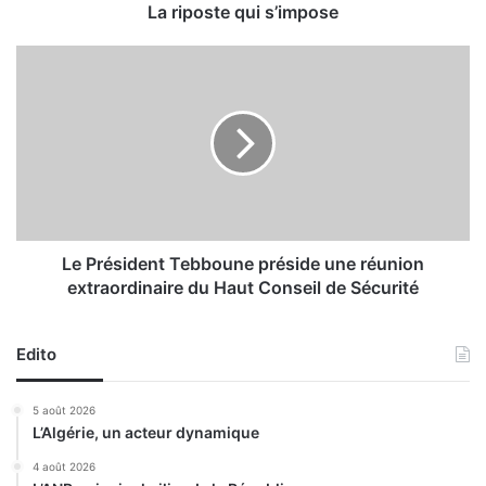
q
La riposte qui s’impose
u
i
L
e
s
P
’
r
i
é
m
s
p
i
o
d
s
e
e
n
Le Président Tebboune préside une réunion
t
extraordinaire du Haut Conseil de Sécurité
T
e
b
Edito
b
o
5 août 2026
u
L’Algérie, un acteur dynamique
n
e
4 août 2026