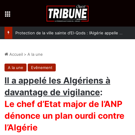
Menu
Protection de la ville sainte d’El-Qods : l’Algérie appelle à une action collective
Accueil
>
A la une
A la une
Evênement
Il a appelé les Algériens à
davantage de vigilance
:
Le chef d’Etat major de l’ANP
dénonce un plan ourdi contre
l’Algérie