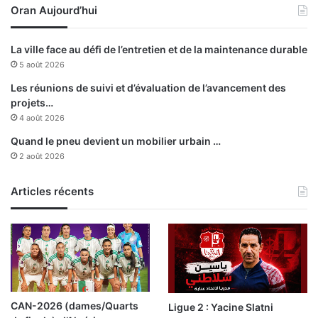
Oran Aujourd’hui
o
r
d
La ville face au défi de l’entretien et de la maintenance durable
i
5 août 2026
n
a
Les réunions de suivi et d’évaluation de l’avancement des
i
projets…
r
4 août 2026
e
Quand le pneu devient un mobilier urbain …
d
2 août 2026
u
H
Articles récents
a
u
t
C
o
n
s
e
CAN-2026 (dames/Quarts
Ligue 2 : Yacine Slatni
i