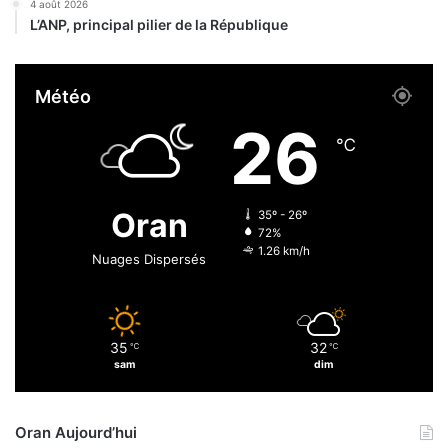
4 août 2026
é
L’ANP, principal pilier de la République
g
o
c
Météo
i
e
26
n
℃
t
a
v
Oran
35º - 26º
e
72%
c
1.26 km/h
Nuages Dispersés
l
e
s
R
35
32
℃
℃
u
sam
dim
s
s
e
Oran Aujourd’hui
s