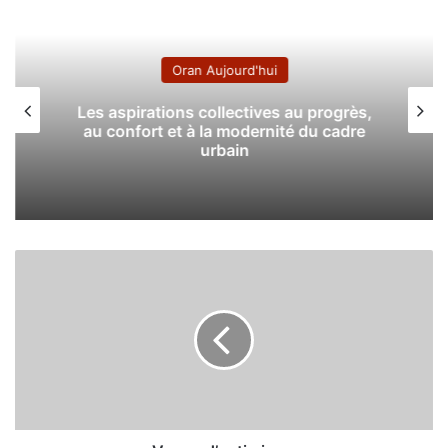
Oran Aujourd'hui
Les aspirations collectives au progrès,
au confort et à la modernité du cadre
urbain
V
a
g
u
e
d
’
o
p