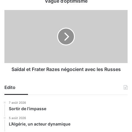
t
Vague d’optimisme
i
m
S
i
a
s
ï
m
d
e
a
l
e
t
F
r
Saïdal et Frater Razes négocient avec les Russes
a
t
Edito
e
r
R
7 août 2026
a
Sortir de l’impasse
z
e
5 août 2026
L’Algérie, un acteur dynamique
s
n