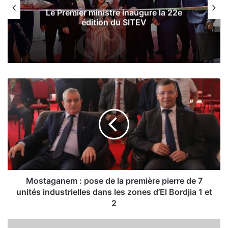
Le Premier ministre inaugure la 22e
édition du SITEV
M
o
s
t
a
g
a
n
e
m
Mostaganem : pose de la première pierre de 7
:
unités industrielles dans les zones d’El Bordjia 1 et
p
2
o
s
L