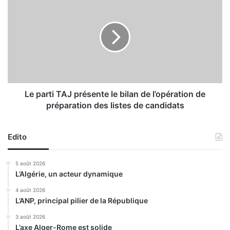
e
e
d
p
e
a
l
r
a
t
p
i
r
T
e
A
m
J
Le parti TAJ présente le bilan de l’opération de
i
p
préparation des listes de candidats
è
r
r
é
e
s
Edito
p
e
i
n
5 août 2026
e
t
L’Algérie, un acteur dynamique
r
e
r
l
4 août 2026
e
L’ANP, principal pilier de la République
e
d
b
3 août 2026
e
i
L’axe Alger-Rome est solide