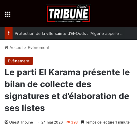
Menu
Protection de la ville sainte d’El-Qods : l’Algérie appelle à une action collective
Accueil
>
Evênement
Evênement
Le parti El Karama présente le
bilan de collecte des
signatures et d’élaboration de
ses listes
Ouest Tribune
24 mai 2026
398
Temps de lecture 1 minute