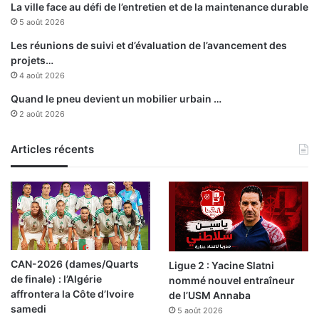
La ville face au défi de l’entretien et de la maintenance durable
n
a
5 août 2026
s
r
l
a
Les réunions de suivi et d’évaluation de l’avancement des
e
t
projets…
s
i
4 août 2026
z
o
Quand le pneu devient un mobilier urbain …
o
n
2 août 2026
n
d
e
e
s
Articles récents
s
d
l
’
i
E
s
l
t
B
e
o
s
r
d
CAN-2026 (dames/Quarts
Ligue 2 : Yacine Slatni
d
e
de finale) : l’Algérie
nommé nouvel entraîneur
j
c
affrontera la Côte d’Ivoire
de l’USM Annaba
i
a
samedi
a
5 août 2026
n