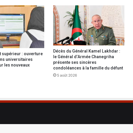
b
a
t
s
e
t
d
Décès du Général Kamel Lakhdar :
supérieur : ouverture
e
le Général d’Armée Chanegriha
ns universitaires
présente ses sincères
our les nouveaux
condoléances à la famille du défunt
v
i
5 août 2026
a
n
d
e
b
o
v
i
n