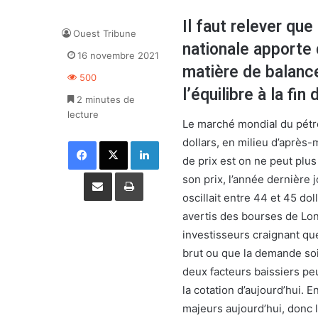
Il faut relever qu
Ouest Tribune
nationale apporte
16 novembre 2021
matière de balance
500
l’équilibre à la fin
2 minutes de
lecture
Le marché mondial du pétrol
dollars, en milieu d’après-m
Facebook
X
Linkedin
de prix est on ne peut plus
Partager par email
Imprimer
son prix, l’année dernière 
oscillait entre 44 et 45 dol
avertis des bourses de Lond
investisseurs craignant que
brut ou que la demande soit
deux facteurs baissiers peu
la cotation d’aujourd’hui. 
majeurs aujourd’hui, donc l