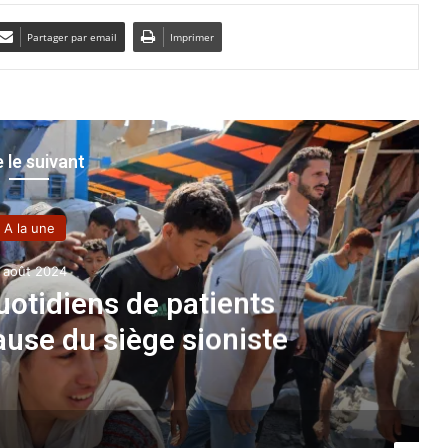
Partager par email
Imprimer
e le suivant
A la une
 août 2024
uotidiens de patients
ause du siège sioniste