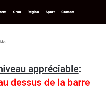
ment
Oran
Région
Sport
Contact
pelle à une action collective
able
:
 niveau appréciable
:
 au dessus de la barre