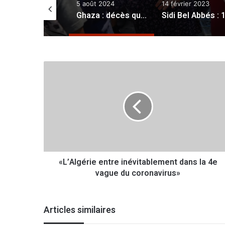
septembre 2025
5 août 2024
14 février 2023
Internet : l’ensemble du territoire national couvert par la fibre optique «début 2027»
Ghaza : décès quotidiens de patients et de blessés à cause du siège sioniste
«
L
’
A
l
g
é
r
i
«L’Algérie entre inévitablement dans la 4e
e
vague du coronavirus»
e
n
t
r
Articles similaires
e
i