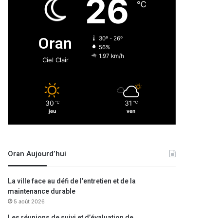
26
℃
Oran
30º - 26º
56%
1.97 km/h
Ciel Clair
30
31
℃
℃
jeu
ven
Oran Aujourd’hui
La ville face au défi de l’entretien et de la
maintenance durable
5 août 2026
Les réunions de suivi et d’évaluation de