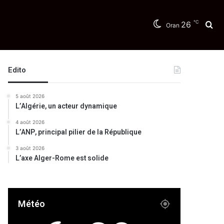
℃
26
Re
Oran
Edito
5 août 2026
L’Algérie, un acteur dynamique
4 août 2026
L’ANP, principal pilier de la République
3 août 2026
L’axe Alger-Rome est solide
Météo