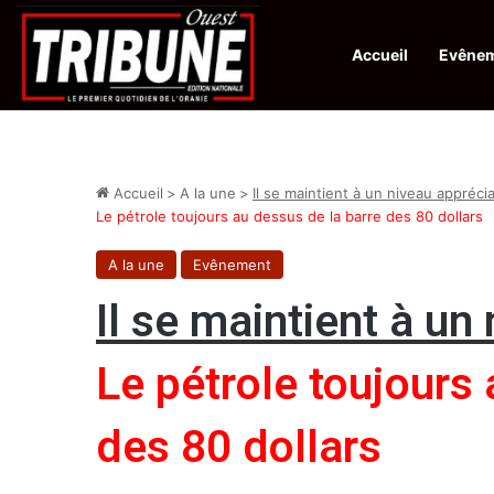
Accueil
Evêne
Infos en Direct:
Protection de la ville sainte d’El-Qods : l’Algérie ap
Accueil
>
A la une
>
Il se maintient à un niveau appréci
Le pétrole toujours au dessus de la barre des 80 dollars
A la une
Evênement
Il se maintient à un
Le pétrole toujours
des 80 dollars