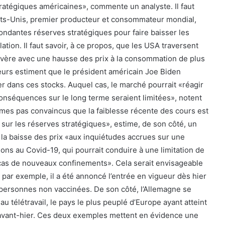
ratégiques américaines», commente un analyste. Il faut
Etats-Unis, premier producteur et consommateur mondial,
bondantes réserves stratégiques pour faire baisser les
flation. Il faut savoir, à ce propos, que les USA traversent
évère avec une hausse des prix à la consommation de plus
eurs estiment que le président américain Joe Biden
er dans ces stocks. Auquel cas, le marché pourrait «réagir
conséquences sur le long terme seraient limitées», notent
mes pas convaincus que la faiblesse récente des cours est
 sur les réserves stratégiques», estime, de son côté, un
e la baisse des prix «aux inquiétudes accrues sur une
ons au Covid-19, qui pourrait conduire à une limitation de
cas de nouveaux confinements». Cela serait envisageable
 par exemple, il a été annoncé l’entrée en vigueur dès hier
personnes non vaccinées. De son côté, l’Allemagne se
au télétravail, le pays le plus peuplé d’Europe ayant atteint
 avant-hier. Ces deux exemples mettent en évidence une