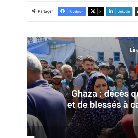
Partager
Facebook
X
Linkedin
Lir
5
ert
Ghaza : décès q
et de blessés à c