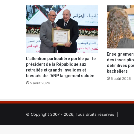
n
é
v
i
t
a
b
l
Enseignement 
e
L’attention particulière portée par le
des inscriptio
m
président de la République aux
définitives p
e
retraités et grands invalides et
bacheliers
n
blessés de l’ANP largement saluée
5 août 2026
t
5 août 2026
d
a
n
s
l
© Copyright 2007 - 2026, Tous droits réservés |
a
4
e