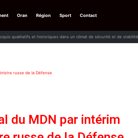
ment
Oran
Région
Sport
Contact
 d’acquis qualitatifs et historiques dans un climat de sécurité et de stabili
inistre russe de la Défense
al du MDN par intérim
tre russe de la Défense