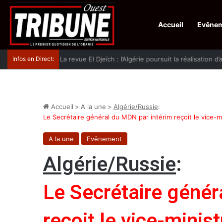
Accueil
Evêne
Infos en Direct:
La revue El Djeïch : l’Algérie poursuit la réalisation
Accueil
>
A la une
>
Algérie/Russie
:
Le Secrétaire général du MDN par intérim reçoit le vice-m
A la une
Evênement
Algérie/Russie
:
Le Secrétaire génér
reçoit le vice-minis