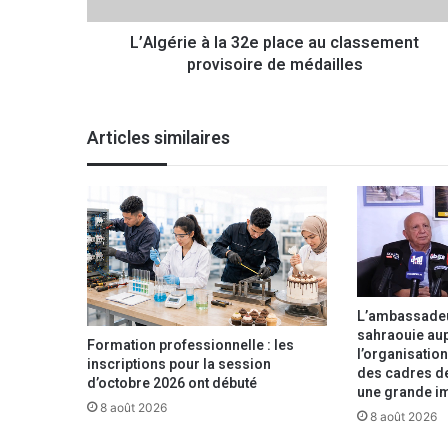
e
L’Algérie à la 32e place au classement
à
provisoire de médailles
l
a
3
2
Articles similaires
e
p
l
a
c
e
a
u
c
L’ambassadeu
sahraouie aupr
l
Formation professionnelle : les
l’organisation
a
inscriptions pour la session
des cadres de 
s
d’octobre 2026 ont débuté
une grande i
s
8 août 2026
8 août 2026
e
m