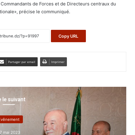
es Commandants de Forces et de Directeurs centraux du
tionale», précise le communiqué.
Copy URL
Partager par email
Imprimer
e le suivant
Evênement
7 mai 2023