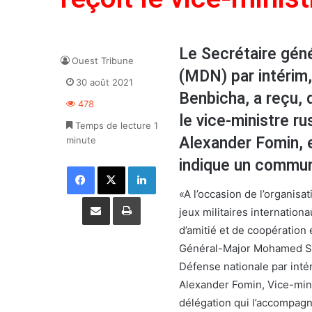
Le Secrétaire géné
Ouest Tribune
(MDN) par intérim
30 août 2021
Benbicha, a reçu, 
478
le vice-ministre r
Temps de lecture 1
Alexander Fomin, e
minute
indique un commu
Facebook
X
Linkedin
«A l’occasion de l’organisat
Partager par email
Imprimer
jeux militaires internation
d’amitié et de coopération
Général-Major Mohamed Sal
Défense nationale par intér
Alexander Fomin, Vice-mini
délégation qui l’accompagn