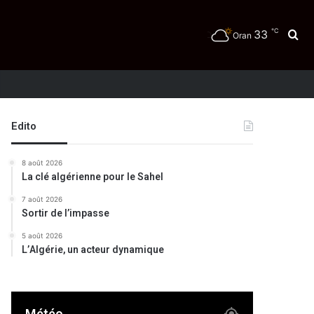
℃
33
Re
Oran
té
Edito
8 août 2026
La clé algérienne pour le Sahel
7 août 2026
Sortir de l’impasse
5 août 2026
L’Algérie, un acteur dynamique