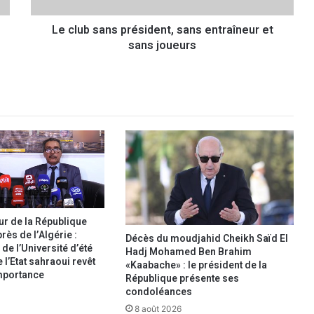
n
Le club sans président, sans entraîneur et
s
sans joueurs
p
r
é
s
i
d
e
n
t
,
s
a
n
r de la République
ès de l’Algérie :
s
Décès du moudjahid Cheikh Saïd El
 de l’Université d’été
e
Hadj Mohamed Ben Brahim
l’Etat sahraoui revêt
«Kaabache» : le président de la
n
mportance
République présente ses
t
condoléances
r
a
8 août 2026