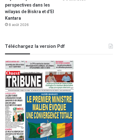
1 juillet 2023
perspectives dans les
Pétrole : les prix poursuiv
wilayas de Biskra et d’El
Kantara
8 août 2026
Téléchargez la version Pdf
2025
17 octobre 2022
31 juillet 2026
Saïda : 17 opérations réussies en neurochirurgie et chirurgie cérébrale
Béni aBBèS
:
Le Premier ministre s’adressant aux transporteurs : «La vie des voyageurs qui vous est confiée est une responsabilité entre vos mains»
Des équipements modernes pour améliorer les prestations postales