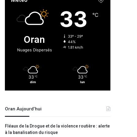
Météo
33
℃
Oran
33º - 29º
44%
1.81 km/h
Nuages Dispersés
33
33
℃
℃
dim
lun
Oran Aujourd’hui
Fléaux de la Drogue et de la violence routière : alerte
à la banalisation du risque