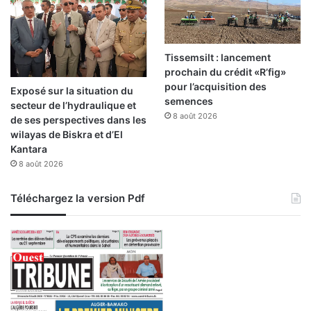
e
a
u
m
Tissemsilt : lancement
i
prochain du crédit «R’fig»
n
pour l’acquisition des
Exposé sur la situation du
i
semences
secteur de l’hydraulique et
s
8 août 2026
de ses perspectives dans les
t
wilayas de Biskra et d’El
è
Kantara
r
8 août 2026
e
a
Téléchargez la version Pdf
l
l
e
m
a
n
d
d