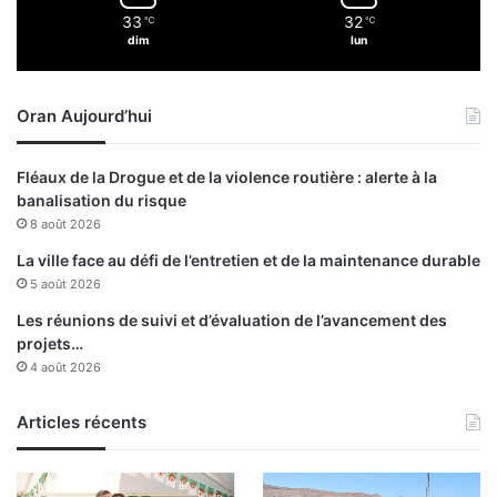
o
33
32
l
℃
℃
i
dim
lun
d
t
e
l
s
e
Oran Aujourd’hui
m
d
i
i
n
r
Fléaux de la Drogue et de la violence routière : alerte à la
i
e
banalisation du risque
s
c
8 août 2026
t
t
r
e
La ville face au défi de l’entretien et de la maintenance durable
e
u
5 août 2026
s
r
Les réunions de suivi et d’évaluation de l’avancement des
p
projets…
o
4 août 2026
l
i
t
Articles récents
i
q
u