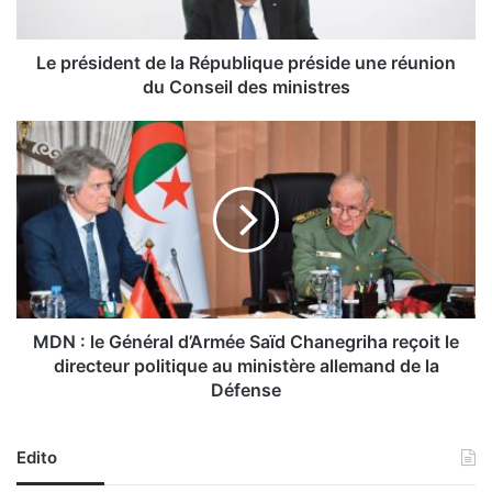
d
e
n
Le président de la République préside une réunion
t
du Conseil des ministres
d
e
M
l
D
a
N
R
:
é
l
p
e
u
G
b
é
l
n
i
é
MDN : le Général d’Armée Saïd Chanegriha reçoit le
q
r
directeur politique au ministère allemand de la
u
a
Défense
e
l
p
d
r
’
Edito
é
A