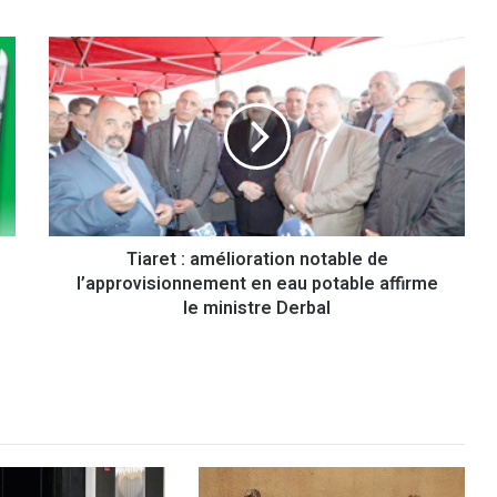
T
i
a
r
e
t
:
a
m
Tiaret : amélioration notable de
é
l’approvisionnement en eau potable affirme
l
i
le ministre Derbal
o
r
a
t
i
o
n
n