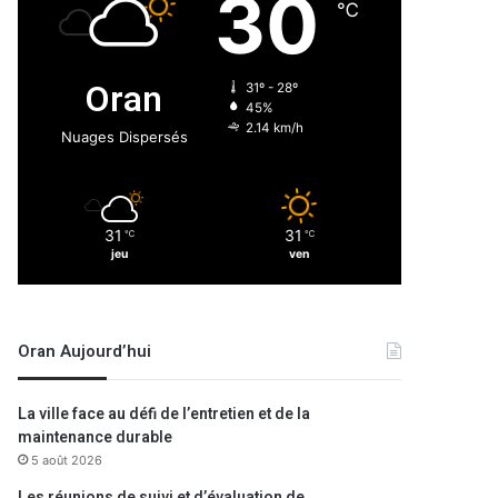
30
℃
Oran
31º - 28º
45%
2.14 km/h
Nuages Dispersés
31
31
℃
℃
jeu
ven
Oran Aujourd’hui
La ville face au défi de l’entretien et de la
maintenance durable
5 août 2026
Les réunions de suivi et d’évaluation de