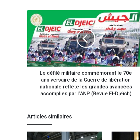
L
e
d
é
f
i
l
é
m
Le défilé militaire commémorant le 70e
i
anniversaire de la Guerre de libération
l
i
nationale reflète les grandes avancées
t
accomplies par l’ANP (Revue El-Djeïch)
a
i
r
Articles similaires
e
c
o
m