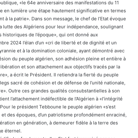
publique, «le 64e anniversaire des manifestations du 11
e en lumière une étape hautement significative en termes
t à la patrie». Dans son message, le chef de l’Etat évoque
 lutte des Algériens pour leur indépendance, soulignant
s historiques de l’époque», qui ont donné aux
re 2024 l’élan d’un «cri de liberté et de dignité et un
a tyrannie et à la domination coloniale, ayant démontré avec
ésion du peuple algérien, son adhésion pleine et entière à
libération et son attachement aux objectifs tracés par la
», a écrit le Président. Il retiendra la fierté du peuple
 «legs sacré de cohésion et de défense de l’unité nationale,
re». Outre ces grandes qualités consubstantielles à son
etient l’attachement indéfectible de l’Algérien à «l’intégrité
. Pour le président Tebboune le peuple algérien «s’est
s et des époques, d’un patriotisme profondément enraciné,
ération en génération, à demeurer fidèle à la terre des
e éternel.