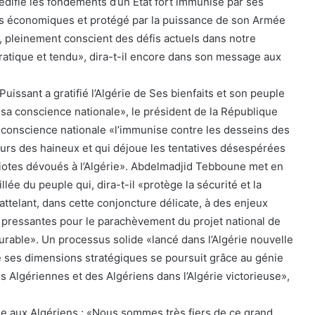
l édifie les fondements d’un Etat fort immunisé par ses
tés économiques et protégé par la puissance de son Armée
, pleinement conscient des défis actuels dans notre
atique et tendu», dira-t-il encore dans son message aux
Puissant a gratifié l’Algérie de Ses bienfaits et son peuple
à sa conscience nationale», le président de la République
te conscience nationale «l’immunise contre les desseins des
urs des haineux et qui déjoue les tentatives désespérées
iotes dévoués à l’Algérie». Abdelmadjid Tebboune met en
lée du peuple qui, dira-t-il «protège la sécurité et la
s’attelant, dans cette conjoncture délicate, à des enjeux
s pressantes pour le parachèvement du projet national de
rable». Un processus solide «lancé dans l’Algérie nouvelle
de ses dimensions stratégiques se poursuit grâce au génie
s Algériennes et des Algériens dans l’Algérie victorieuse»,
 aux Algériens : «Nous sommes très fiers de ce grand