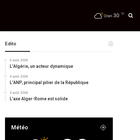
℃
30
Re
Oran
Edito
5 août 2026
L’Algérie, un acteur dynamique
4 août 2026
L’ANP, principal pilier de la République
3 août 2026
L’axe Alger-Rome est solide
Météo