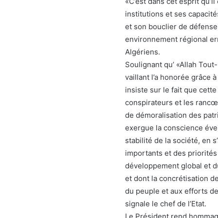
«C’est dans cet esprit qu’i
institutions et ses capaci
et son bouclier de défense
environnement régional err
Algériens.
Soulignant qu’ «Allah Tout-
vaillant l’a honorée grâce 
insiste sur le fait que cet
conspirateurs et les rancœ
de démoralisation des patr
exergue la conscience éveil
stabilité de la société, en 
importants et des priorité
développement global et du
et dont la concrétisation 
du peuple et aux efforts de
signale le chef de l’Etat.
Le Président rend hommage