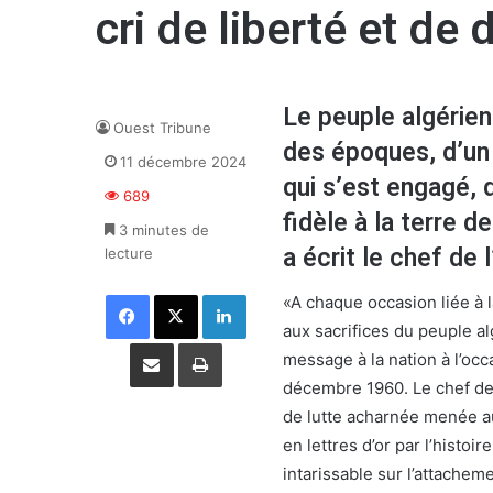
cri de liberté et de 
Le peuple algérien
Ouest Tribune
des époques, d’un
11 décembre 2024
qui s’est engagé, 
689
fidèle à la terre 
3 minutes de
a écrit le chef de l
lecture
Facebook
X
Linkedin
«A chaque occasion liée à
aux sacrifices du peuple al
Partager par email
Imprimer
message à la nation à l’oc
décembre 1960. Le chef de 
de lutte acharnée menée au 
en lettres d’or par l’hist
intarissable sur l’attacheme