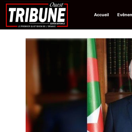
Accueil
Evêne
Infos en Direct:
Protection de la ville sainte d’El-Qods : l’Algérie ap