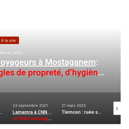
e le suivant
A la une
5 mai 2025
illeau a contribué à répandre
e anti-musulmans
1
21 mars 2023
15 novembre 2022
2 août 2
Lamamra à CNN sur la rupture des relations avec le Maroc
Tlemcen : ruée sur les magasins de vente des épices à Maghnia
Mostaganem
:
:
oc»
La production laitière encore en deçà des besoins de la population
Les «Verts» à 90