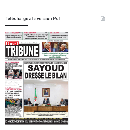
Téléchargez la version Pdf
A la une
18 octobre 2025
2e Assemblée général du Conse
jeunesse : Hidaoui appelle à int
au niveau loc