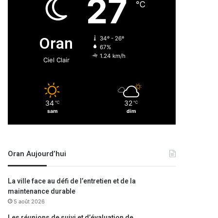
27
℃
Oran
34º - 26º
67%
1.24 km/h
Ciel Clair
34
32
℃
℃
sam
dim
Oran Aujourd’hui
La ville face au défi de l’entretien et de la
maintenance durable
5 août 2026
Les réunions de suivi et d’évaluation de