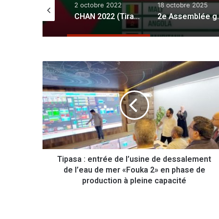
avril 2021
2 octobre 2022
18 octobre 2025
AGRICULTURE, AGROALIMENTAIRE, INNOVATION
CHAN 2022 (Tirage au sort): l’Algérie fixée sur ses adversaires
:
2e Assemblée général du Conseil supéri
rande ambition d’un secteur
T
i
p
a
s
a
:
e
n
Tipasa : entrée de l’usine de dessalement
t
de l’eau de mer «Fouka 2» en phase de
r
é
production à pleine capacité
e
d
e