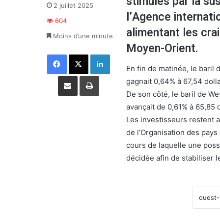
stimulés par la su
2 juillet 2025
l’Agence internati
604
alimentant les cra
Moins d’une minute
Moyen-Orient.
Facebook
X
Linkedin
En fin de matinée, le baril
Partager par email
Imprimer
gagnait 0,64% à 67,54 dolla
De son côté, le baril de We
avançait de 0,61% à 65,85 d
Les investisseurs restent 
de l’Organisation des pays 
cours de laquelle une poss
décidée afin de stabiliser 