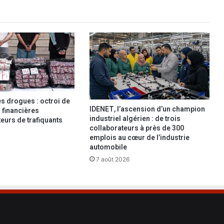
e
i
n
t
r
a
-
a
f
r
es drogues : octroi de
i
IDENET, l’ascension d’un champion
financières
c
industriel algérien : de trois
eurs de trafiquants
a
collaborateurs à près de 300
emplois au cœur de l’industrie
i
automobile
n
e
7 août 2026
:
Z
i
t
o
u