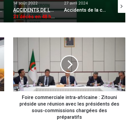
14 août 2022
27 avril 2024
29 octobr
eur de la jeunesse : Hidaoui appelle à intensifier les actions au niveau local
ACCIDENTS DE LA CIRCULATION ET NOYADES
Accidents de la circulation : 146 morts et 5739 blessés en moins d’un mois
:
21 décès en 48 heures
Tenue d’une réunion de prép
F
o
i
r
e
c
o
m
m
Foire commerciale intra-africaine : Zitouni
e
préside une réunion avec les présidents des
r
c
sous-commissions chargées des
i
préparatifs
a
l