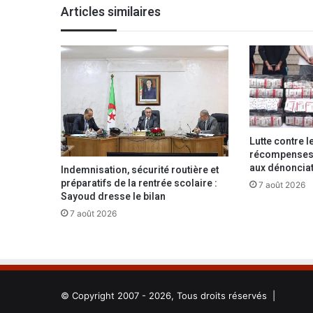
l
Articles similaires
’
u
s
i
n
e
d
e
d
Lutte contre l
e
récompenses 
s
aux dénonciat
Indemnisation, sécurité routière et
s
préparatifs de la rentrée scolaire :
7 août 2026
a
Sayoud dresse le bilan
l
7 août 2026
e
m
e
n
t
d
© Copyright 2007 - 2026, Tous droits réservés |
e