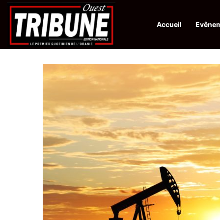
Accueil
Evêne
Infos en Direct:
Lutte contre les drogues : octroi de récompenses 