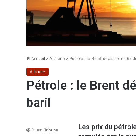
Accueil
>
A la une
>
Pétrole : le Brent dépasse les 67 dol
A la une
Pétrole : le Brent d
baril
Les prix du pétro
Ouest Tribune