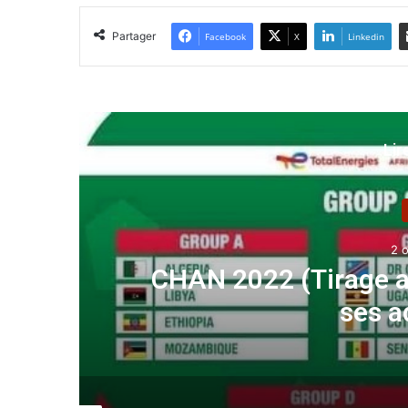
Partager
Facebook
X
Linkedin
Lir
2 
CHAN 2022 (Tirage au 
ses a