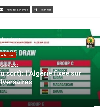
Partager par email
Imprimer
e le suivant
A la une
octobre 2022
sort): l’Algérie fixée sur
dversaires