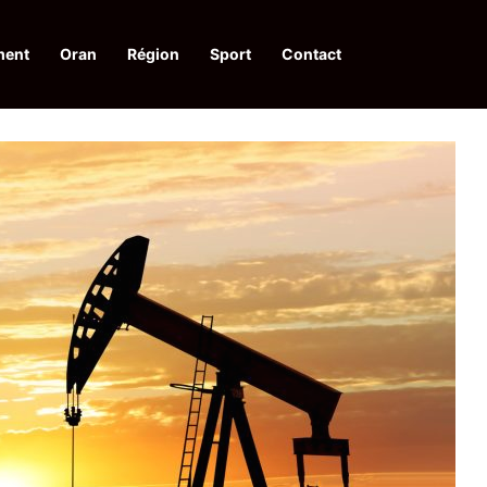
ment
Oran
Région
Sport
Contact
financières aux dénonciateurs de trafiquants