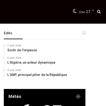
℃
27
Re
Oran
Edito
7 août 2026
Sortir de l’impasse
5 août 2026
L’Algérie, un acteur dynamique
4 août 2026
L’ANP, principal pilier de la République
Météo