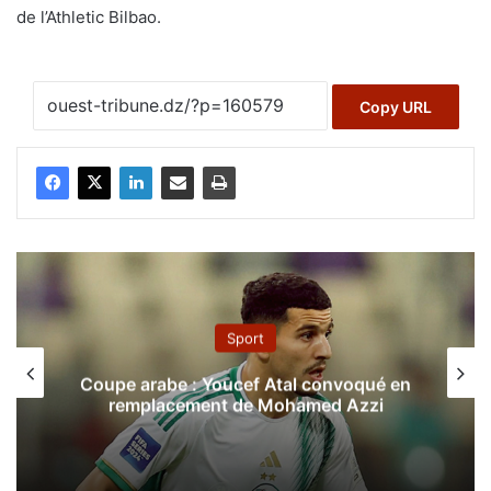
de l’Athletic Bilbao.
Copy URL
A la une
Ligue 1 (3e j. matches avancés) :
:
é en
Le CRB et l’USMA pour une 3ème
i
victoire, la JSK et le MCO en quête de
rachat