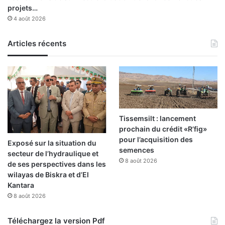
t
projets…
i
4 août 2026
o
n
d
Articles récents
u
p
a
i
e
m
e
Tissemsilt : lancement
n
prochain du crédit «R’fig»
t
pour l’acquisition des
Exposé sur la situation du
é
semences
secteur de l’hydraulique et
l
8 août 2026
de ses perspectives dans les
e
wilayas de Biskra et d’El
c
Kantara
t
8 août 2026
r
o
Téléchargez la version Pdf
n