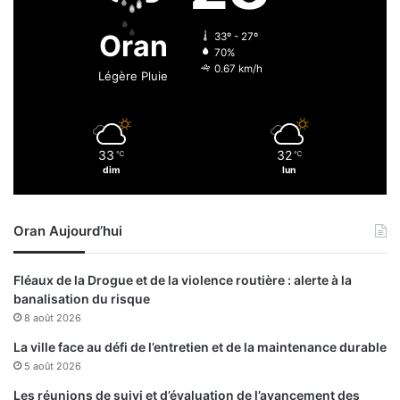
l
’
Oran
33º - 27º
i
70%
m
0.67 km/h
Légère Pluie
p
o
r
t
33
32
℃
℃
a
dim
lun
n
c
e
Oran Aujourd’hui
d
e
l
Fléaux de la Drogue et de la violence routière : alerte à la
a
banalisation du risque
p
8 août 2026
r
o
La ville face au défi de l’entretien et de la maintenance durable
m
5 août 2026
o
Les réunions de suivi et d’évaluation de l’avancement des