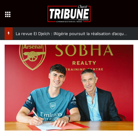
Menu
La revue El Djeïch : l’Algérie poursuit la réalisation d’acquis qualitatifs et historiques dans un climat de sécurité et de stabilité