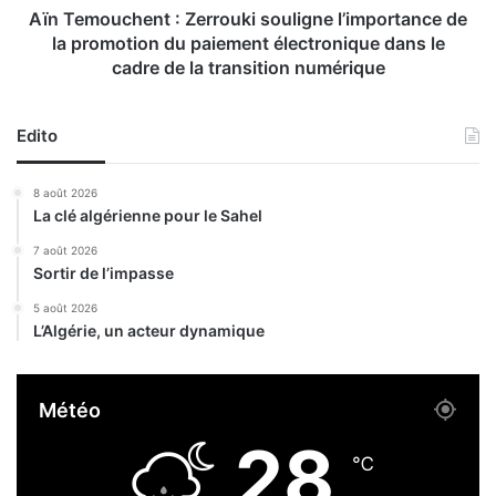
a
h
Aïn Temouchent : Zerrouki souligne l’importance de
p
e
la promotion du paiement électronique dans le
p
n
cadre de la transition numérique
e
t
:
Z
Edito
e
r
8 août 2026
r
La clé algérienne pour le Sahel
o
u
7 août 2026
k
Sortir de l’impasse
i
5 août 2026
s
L’Algérie, un acteur dynamique
o
u
l
Météo
i
g
28
n
℃
e