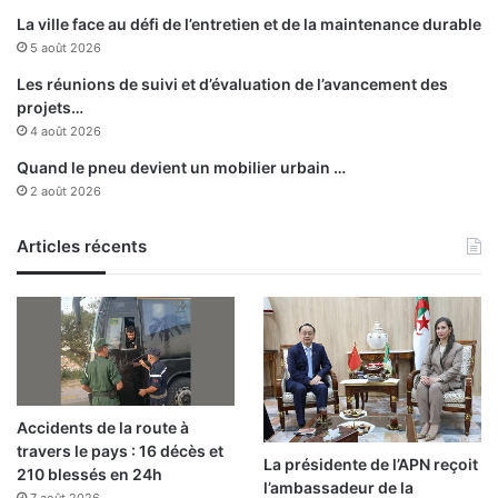
a
s
La ville face au défi de l’entretien et de la maintenance durable
i
i
5 août 2026
r
n
e
t
Les réunions de suivi et d’évaluation de l’avancement des
s
e
projets…
r
4 août 2026
n
Quand le pneu devient un mobilier urbain …
a
2 août 2026
t
i
o
Articles récents
n
a
l
d
é
d
i
Accidents de la route à
é
travers le pays : 16 décès et
a
La présidente de l’APN reçoit
210 blessés en 24h
u
l’ambassadeur de la