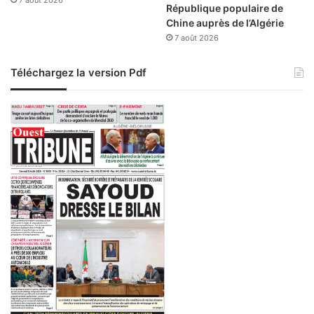
7 août 2026
x
République populaire de
a
Chine auprès de l’Algérie
v
7 août 2026
a
n
Téléchargez la version Pdf
c
é
e
s
d
’
u
n
e
s
p
é
c
i
a
l
i