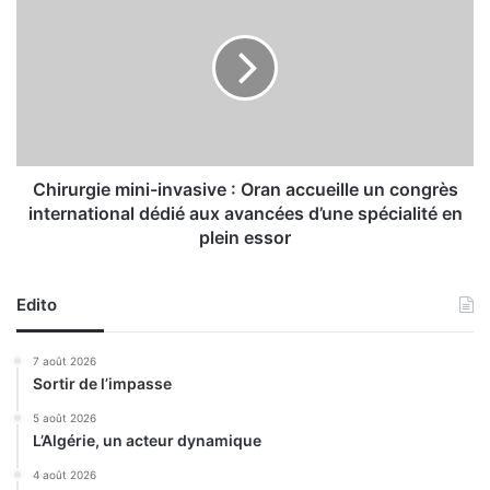
l
h
e
i
c
r
o
u
n
r
t
g
r
i
e
e
l
m
Chirurgie mini-invasive : Oran accueille un congrès
’
i
international dédié aux avancées d’une spécialité en
e
n
plein essor
x
i
p
-
l
i
Edito
o
n
i
v
7 août 2026
t
a
Sortir de l’impasse
a
s
t
i
5 août 2026
i
v
L’Algérie, un acteur dynamique
o
e
4 août 2026
n
: