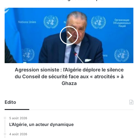
s
r
A
u
g
s
r
s
e
e
s
s
s
à
i
l
o
’
n
U
s
Agression sioniste : l’Algérie déplore le silence
n
i
du Conseil de sécurité face aux « atrocités » à
i
o
Ghaza
v
n
e
i
r
s
Edito
s
t
i
e
5 août 2026
t
:
L’Algérie, un acteur dynamique
é
l
d
’
4 août 2026