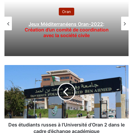
Oran
Jeux Méditerranéens Oran-2022
:
Création d’un comité de coordination
avec la société civile
D
e
s
é
t
u
d
i
a
n
Des étudiants russes à l’Université d’Oran 2 dans le
t
cadre d’échange académique