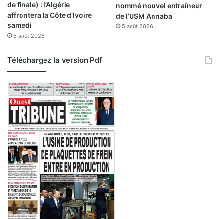
de finale) : l’Algérie
nommé nouvel entraîneur
f
affrontera la Côte d’Ivoire
de l’USM Annaba
a
samedi
5 août 2026
c
5 août 2026
e
a
u
Téléchargez la version Pdf
x
«
a
t
r
o
c
i
t
é
s
»