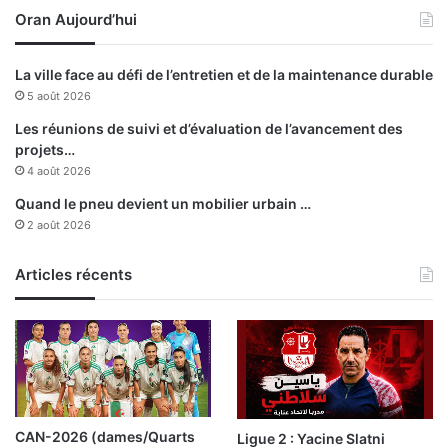
c
Oran Aujourd’hui
a
e
n
d
g
u
La ville face au défi de l’entretien et de la maintenance durable
e
5 août 2026
a
C
c
o
Les réunions de suivi et d’évaluation de l’avancement des
a
n
projets…
d
s
4 août 2026
é
e
Quand le pneu devient un mobilier urbain …
m
i
2 août 2026
i
l
q
d
u
e
Articles récents
e
s
é
c
u
r
i
t
CAN-2026 (dames/Quarts
Ligue 2 : Yacine Slatni
é