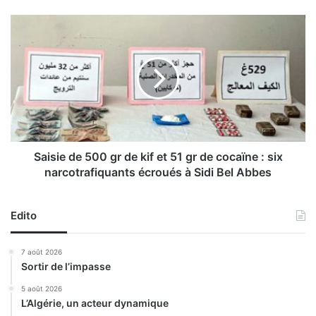
n
i
S
s
a
t
i
r
s
e
i
H
e
a
d
m
e
i
5
d
0
Saisie de 500 gr de kif et 51 gr de cocaïne : six
S
0
narcotrafiquants écroués à Sidi Bel Abbes
i
g
d
r
i
d
Edito
S
e
a
k
7 août 2026
ï
i
Sortir de l’impasse
d
f
n
e
5 août 2026
’
L’Algérie, un acteur dynamique
t