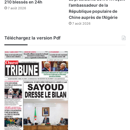
210 blessés en 24h
d
l’ambassadeur de la
7 août 2026
i
République populaire de
B
Chine auprès de l’Algérie
e
7 août 2026
l
A
Téléchargez la version Pdf
b
b
e
s