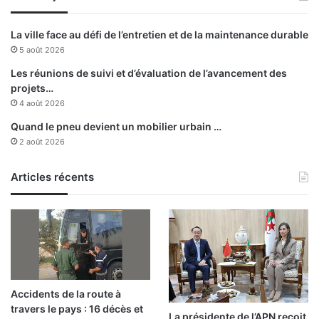
t
r
La ville face au défi de l’entretien et de la maintenance durable
a
5 août 2026
f
i
Les réunions de suivi et d’évaluation de l’avancement des
q
projets…
u
4 août 2026
a
Quand le pneu devient un mobilier urbain …
n
2 août 2026
t
s
Articles récents
é
c
r
o
u
é
s
à
Accidents de la route à
S
travers le pays : 16 décès et
i
La présidente de l’APN reçoit