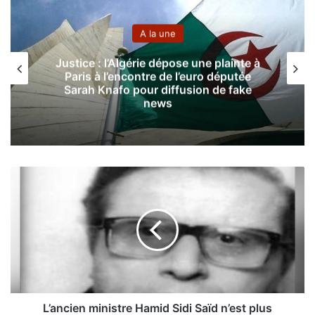
A la une
Justice : l’Algérie dépose une plainte à
Paris à l’encontre de l’euro députée
Sarah Knafo pour diffusion de fake
news
L
’
a
n
c
i
e
n
m
i
L’ancien ministre Hamid Sidi Saïd n’est plus