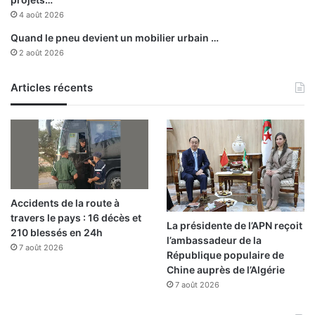
d
g
4 août 2026
e
e
Quand le pneu devient un mobilier urbain …
m
d
2 août 2026
a
e
n
s
d
Articles récents
c
e
é
e
r
s
é
t
a
i
l
v
e
a
s
Accidents de la route à
l
travers le pays : 16 décès et
e
La présidente de l’APN reçoit
210 blessés en 24h
l’ambassadeur de la
7 août 2026
République populaire de
Chine auprès de l’Algérie
7 août 2026