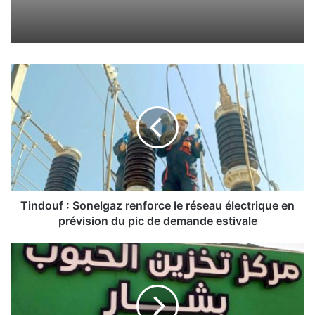
T
i
n
d
o
u
f
:
S
o
Tindouf : Sonelgaz renforce le réseau électrique en
n
prévision du pic de demande estivale
e
l
B
g
é
a
c
z
h
r
a