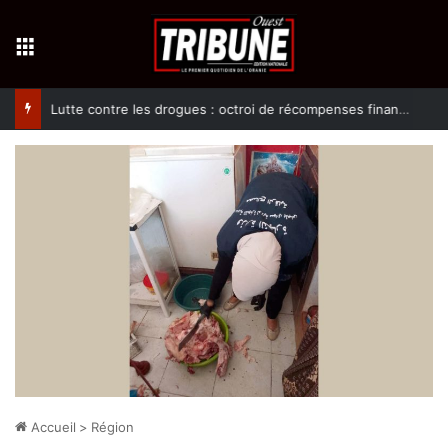
Menu
Lutte contre les drogues : octroi de récompenses financières aux dénonciateurs de trafiquants
Accueil
>
Région