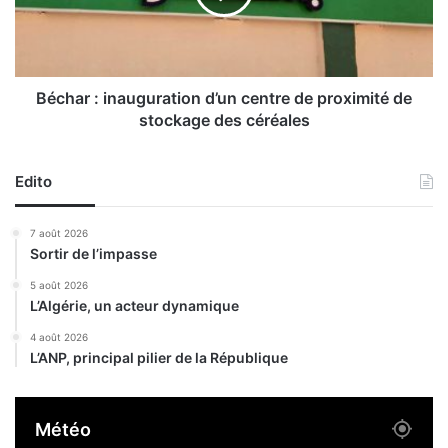
e
r
n
:
f
i
o
n
r
a
Béchar : inauguration d’un centre de proximité de
c
u
stockage des céréales
e
g
l
u
e
r
Edito
r
a
é
t
7 août 2026
s
i
Sortir de l’impasse
e
o
a
n
5 août 2026
u
L’Algérie, un acteur dynamique
d
é
’
4 août 2026
l
u
L’ANP, principal pilier de la République
e
n
c
c
t
e
Météo
r
n