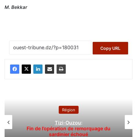
M. Bekkar
Copy URL
Région
Tizi-Ouzou
:
Fin de l’opération de remorquage du
sardinier échoué