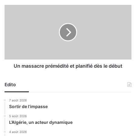
e
s
U
:
n
S
m
o
a
n
s
a
s
t
a
r
c
a
r
c
e
Un massacre prémédité et planifié dès le début
h
p
l
r
i
Edito
é
v
m
r
é
7 août 2026
e
d
Sortir de l’impasse
s
i
a
t
5 août 2026
p
L’Algérie, un acteur dynamique
é
r
e
4 août 2026
e
t