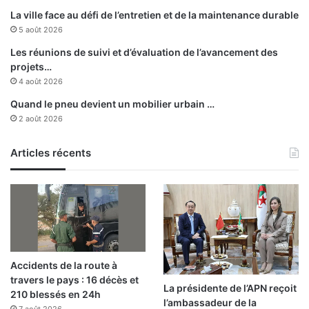
C
La ville face au défi de l’entretien et de la maintenance durable
r
5 août 2026
o
a
Les réunions de suivi et d’évaluation de l’avancement des
t
projets…
i
4 août 2026
e
Quand le pneu devient un mobilier urbain …
2 août 2026
Articles récents
Accidents de la route à
travers le pays : 16 décès et
La présidente de l’APN reçoit
210 blessés en 24h
l’ambassadeur de la
7 août 2026