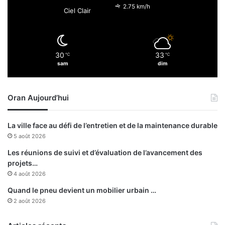
i
s
2.75 km/h
Ciel Clair
n
à
s
p
j
a
o
r
30
33
u
℃
℃
t
sam
dim
r
i
s
r
d
Oran Aujourd’hui
e
l
a
La ville face au défi de l’entretien et de la maintenance durable
2
5 août 2026
è
m
Les réunions de suivi et d’évaluation de l’avancement des
e
projets…
j
4 août 2026
o
Quand le pneu devient un mobilier urbain …
u
2 août 2026
r
n