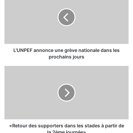
U
N
P
E
F
a
n
n
L’UNPEF annonce une grève nationale dans les
o
prochains jours
n
c
«
e
R
u
e
n
t
e
o
g
u
r
r
è
d
v
e
e
s
«Retour des supporters dans les stades à partir de
n
s
la 2ème journée»