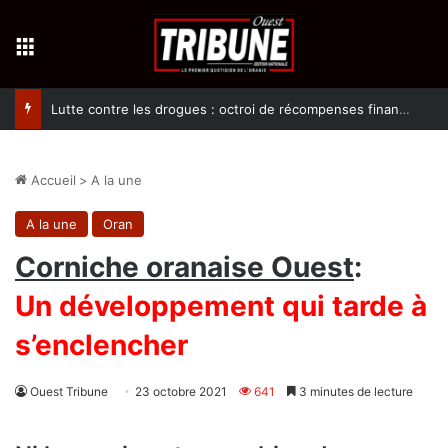
Menu
Lutte contre les drogues : octroi de récompenses financières aux dénonciateurs de trafiquants
Accueil
>
A la une
A la une
Oran
Corniche oranaise Ouest
:
Un développement qui tarde à
s’enclencher
Ouest Tribune
23 octobre 2021
641
3 minutes de lecture