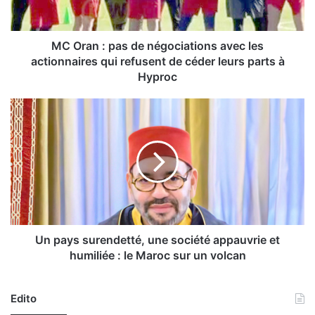
:
p
a
s
MC Oran : pas de négociations avec les
d
actionnaires qui refusent de céder leurs parts à
e
Hyproc
n
é
U
g
n
o
p
c
a
i
y
a
s
t
s
i
u
o
r
n
e
Un pays surendetté, une société appauvrie et
s
n
humiliée : le Maroc sur un volcan
a
d
v
e
e
t
Edito
c
t