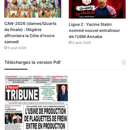
s
u
à
n
H
v
y
o
CAN-2026 (dames/Quarts
Ligue 2 : Yacine Slatni
p
l
de finale) : l’Algérie
nommé nouvel entraîneur
r
c
affrontera la Côte d’Ivoire
de l’USM Annaba
o
a
samedi
c
5 août 2026
n
5 août 2026
Téléchargez la version Pdf