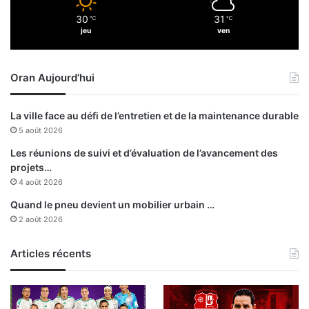
u
e
30
31
s
℃
℃
t
jeu
ven
e
h
n
u
t
m
Oran Aujourd’hui
d
i
e
l
c
i
La ville face au défi de l’entretien et de la maintenance durable
é
é
5 août 2026
d
e
e
:
Les réunions de suivi et d’évaluation de l’avancement des
r
l
projets…
l
e
4 août 2026
e
M
Quand le pneu devient un mobilier urbain …
u
a
2 août 2026
r
r
s
o
p
Articles récents
c
a
s
r
u
t
r