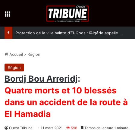
Menu
Protection de la ville sainte d’El-Qods : l’Algérie appelle à une action collective
Accueil
>
Région
Région
Bordj Bou Arreridj
:
Quatre morts et 10 blessés
dans un accident de la route à
El Hamadia
Ouest Tribune
11 mars 2021
598
Temps de lecture 1 minute