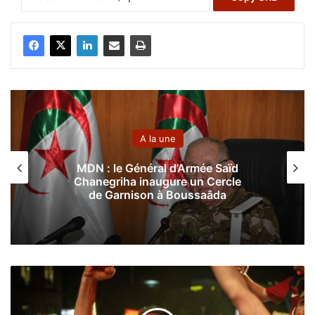
A la une
MDN : le Général d’Armée Saïd
Chanegriha inaugure un Cercle
de Garnison à Boussaâda
L
’
E