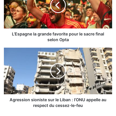
s
p
a
g
n
e
l
L’Espagne la grande favorite pour le sacre final
a
selon Opta
g
r
A
a
g
n
r
d
e
e
s
f
s
a
i
v
o
o
n
r
s
Agression sioniste sur le Liban : l’ONU appelle au
i
i
respect du cessez-le-feu
t
o
e
n