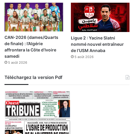
e
z
-
l
e
-
CAN-2026 (dames/Quarts
Ligue 2 : Yacine Slatni
f
de finale) : l’Algérie
nommé nouvel entraîneur
e
affrontera la Côte d’Ivoire
de l’USM Annaba
u
samedi
5 août 2026
5 août 2026
Téléchargez la version Pdf