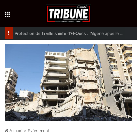
Menu
Protection de la ville sainte d’El-Qods : l’Algérie appelle à une action collective
Accueil
>
Evênement