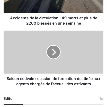
n
t
s
d
Accidents de la circulation : 49 morts et plus de
e
2200 blessés en une semaine
l
a
S
c
a
i
i
r
s
c
o
u
n
l
e
a
s
t
t
i
i
Saison estivale : session de formation destinée aux
o
v
agents chargés de l’accueil des estivants
n
a
:
l
4
e
Edito
9
: