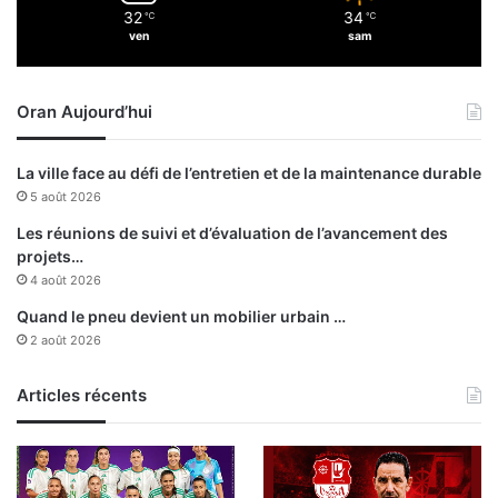
32
34
é
℃
℃
i
ven
sam
s
n
e
é
n
e
Oran Aujourd’hui
u
a
n
u
e
x
La ville face au défi de l’entretien et de la maintenance durable
s
a
5 août 2026
e
g
m
e
Les réunions de suivi et d’évaluation de l’avancement des
a
n
projets…
i
t
4 août 2026
n
s
Quand le pneu devient un mobilier urbain …
e
c
2 août 2026
h
a
Articles récents
r
g
é
s
d