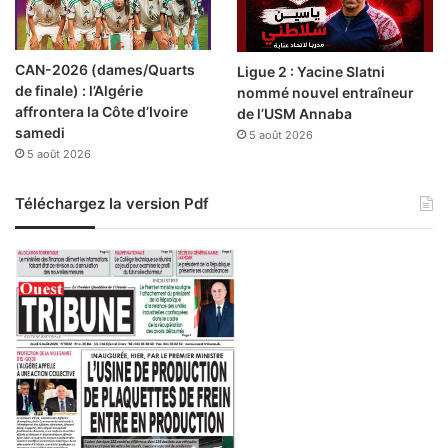
e
l
’
CAN-2026 (dames/Quarts
Ligue 2 : Yacine Slatni
a
de finale) : l’Algérie
nommé nouvel entraîneur
c
affrontera la Côte d’Ivoire
de l’USM Annaba
c
samedi
5 août 2026
u
5 août 2026
e
i
l
Téléchargez la version Pdf
d
e
s
e
s
t
i
v
a
n
t