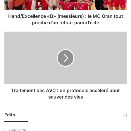
c
e
l
Hand/Excellence «B» (messieurs) : le MC Oran tout
l
proche d’un retour parmi l’élite
e
n
T
c
r
e
a
«
i
B
t
»
e
(
m
m
e
e
n
s
t
Traitement des AVC : un protocole accéléré pour
s
d
sauver des vies
i
e
e
s
u
A
Edito
r
V
s
C
7 août 2026