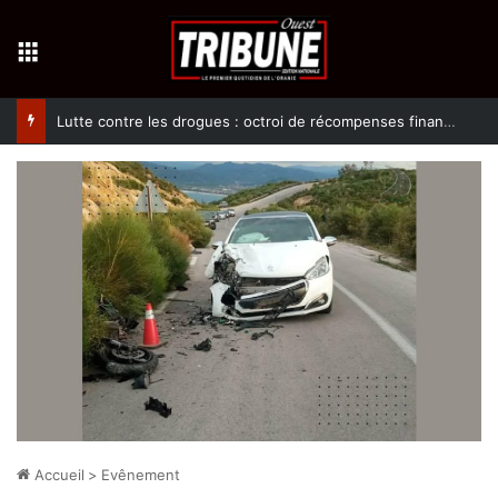
Menu
Lutte contre les drogues : octroi de récompenses financières aux dénonciateurs de trafiquants
Accueil
>
Evênement