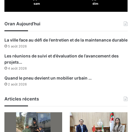
sam
dim
u
u
n
r
r
s
Oran Aujourd’hui
e
a
t
u
o
v
La ville face au défi de l’entretien et de la maintenance durable
u
e
5 août 2026
r
r
p
d
Les réunions de suivi et d’évaluation de l’avancement des
a
e
projets…
r
s
4 août 2026
m
v
Quand le pneu devient un mobilier urbain …
i
i
2 août 2026
l
e
’
s
é
Articles récents
l
i
t
e