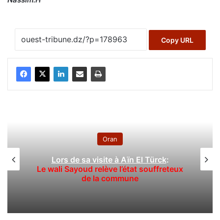
Copy URL
Oran
Lors de sa visite à Aïn El Türck
:
Le wali Sayoud relève l’état souffreteux
de la commune