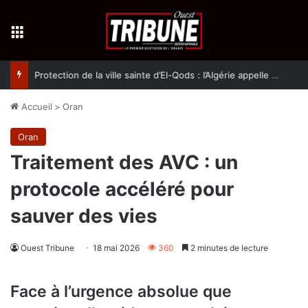
Menu
Protection de la ville sainte d’El-Qods : l’Algérie appelle à une action collective
Accueil
>
Oran
Oran
Traitement des AVC : un
protocole accéléré pour
sauver des vies
Ouest Tribune
18 mai 2026
360
2 minutes de lecture
Face à l’urgence absolue que