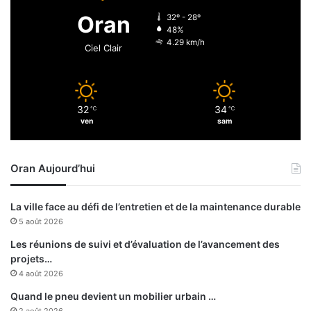
e
a
Oran
32º - 28º
u
n
48%
r
t
4.29 km/h
Ciel Clair
e
s
s
d
i
p
32
34
℃
℃
l
ven
sam
ô
m
é
Oran Aujourd’hui
s
:
l
La ville face au défi de l’entretien et de la maintenance durable
’
5 août 2026
u
n
Les réunions de suivi et d’évaluation de l’avancement des
i
projets…
v
4 août 2026
e
Quand le pneu devient un mobilier urbain …
r
2 août 2026