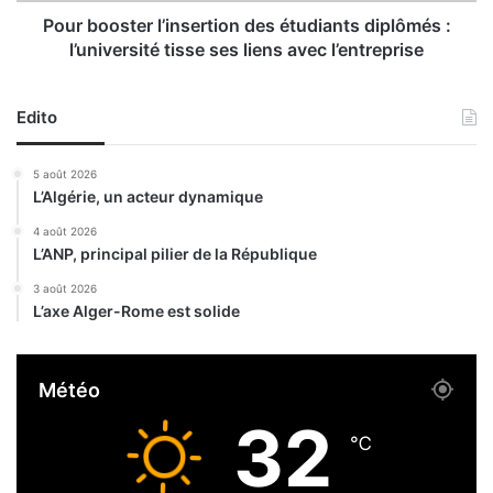
o
e
Pour booster l’insertion des étudiants diplômés :
r
r
l’université tisse ses liens avec l’entreprise
t
l
s
’
e
i
Edito
t
n
2
s
5 août 2026
1
e
L’Algérie, un acteur dynamique
4
r
b
t
4 août 2026
l
L’ANP, principal pilier de la République
i
e
o
3 août 2026
s
n
L’axe Alger-Rome est solide
s
d
é
e
s
s
Météo
e
é
n
t
32
2
u
℃
4
d
h
i