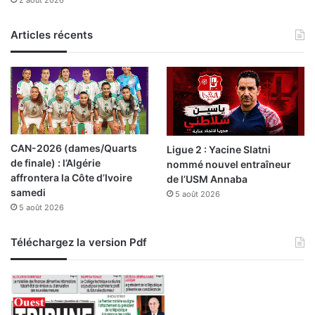
s
i
Articles récents
t
é
t
i
s
s
e
s
CAN-2026 (dames/Quarts
Ligue 2 : Yacine Slatni
e
de finale) : l’Algérie
nommé nouvel entraîneur
s
affrontera la Côte d’Ivoire
de l’USM Annaba
l
samedi
5 août 2026
i
5 août 2026
e
n
s
Téléchargez la version Pdf
a
v
e
c
l