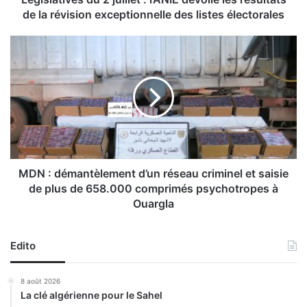
e
de la révision exceptionnelle des listes électorales
s
d
M
u
D
2
N
j
:
u
d
i
é
l
m
l
a
e
n
t
t
MDN : démantèlement d’un réseau criminel et saisie
:
è
de plus de 658.000 comprimés psychotropes à
l
l
Ouargla
’
e
A
m
N
e
Edito
I
n
E
t
8 août 2026
d
d
La clé algérienne pour le Sahel
é
’