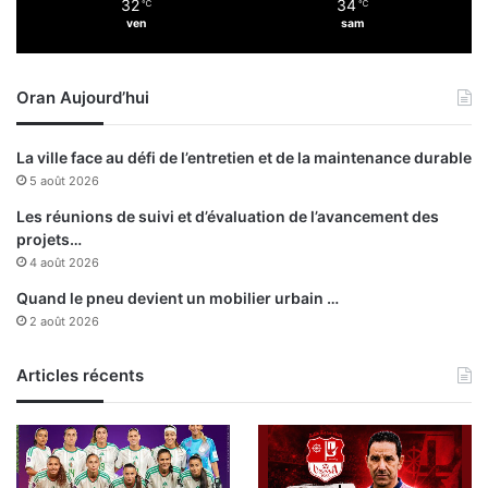
32
34
℃
℃
a
ven
sam
l
g
é
Oran Aujourd’hui
r
i
e
La ville face au défi de l’entretien et de la maintenance durable
n
5 août 2026
s
à
Les réunions de suivi et d’évaluation de l’avancement des
M
projets…
é
4 août 2026
d
Quand le pneu devient un mobilier urbain …
i
2 août 2026
n
e
Articles récents