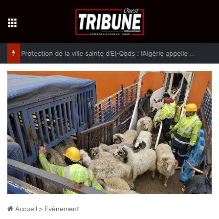
Menu
Protection de la ville sainte d’El-Qods : l’Algérie appelle à une action collective
Accueil
>
Evênement