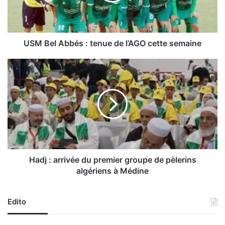
l
A
b
b
é
USM Bel Abbés : tenue de l’AGO cette semaine
s
:
H
t
a
e
d
n
j
u
:
e
a
d
r
e
r
l
i
’
v
Hadj : arrivée du premier groupe de pèlerins
A
é
algériens à Médine
G
e
O
d
c
u
Edito
e
p
t
r