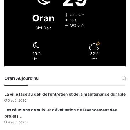
t
e
Oran
29º - 28º
m
55%
e
1.93 km/h
Ciel Clair
n
t
d
e
29
32
℃
℃
q
jeu
ven
u
a
t
Oran Aujourd’hui
r
e
j
La ville face au défi de l’entretien et de la maintenance durable
o
5 août 2026
u
e
Les réunions de suivi et d’évaluation de l’avancement des
u
projets…
r
4 août 2026
s