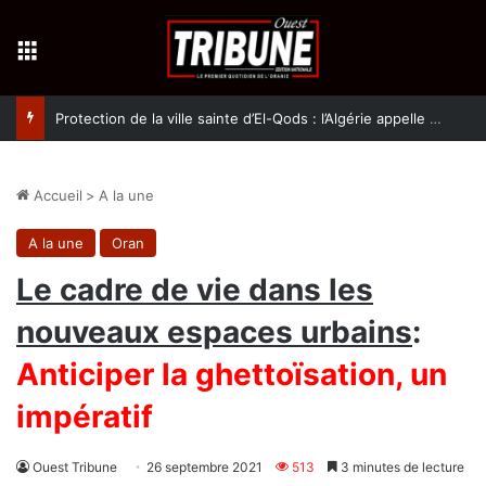
Menu
Protection de la ville sainte d’El-Qods : l’Algérie appelle à une action collective
Accueil
>
A la une
A la une
Oran
Le cadre de vie dans les
nouveaux espaces urbains
:
Anticiper la ghettoïsation, un
impératif
Ouest Tribune
26 septembre 2021
513
3 minutes de lecture