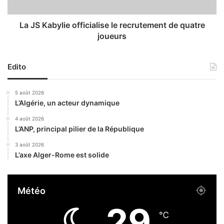
s
y
c
l
i
i
La JS Kabylie officialise le recrutement de quatre
t
e
joueurs
o
o
y
f
e
f
Edito
n
i
s
c
5 août 2026
i
L’Algérie, un acteur dynamique
a
l
4 août 2026
L’ANP, principal pilier de la République
i
s
3 août 2026
e
L’axe Alger-Rome est solide
l
e
r
Météo
e
c
29
r
℃
u