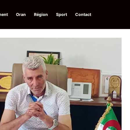
ment
Oran
Région
Sport
Contact
financières aux dénonciateurs de trafiquants