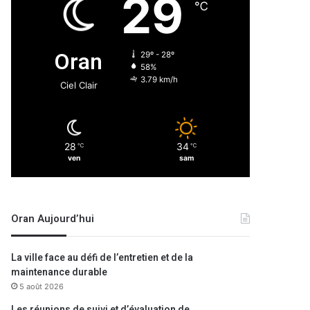
29
℃
Oran
29º - 28º
58%
3.79 km/h
Ciel Clair
28
34
℃
℃
ven
sam
Oran Aujourd’hui
La ville face au défi de l’entretien et de la
maintenance durable
5 août 2026
Les réunions de suivi et d’évaluation de