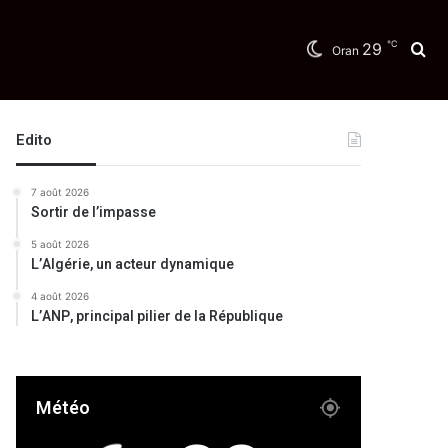
℃
29
Re
Oran
Edito
7 août 2026
Sortir de l’impasse
5 août 2026
L’Algérie, un acteur dynamique
4 août 2026
L’ANP, principal pilier de la République
Météo