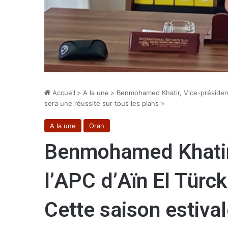
Accueil
>
A la une
>
Benmohamed Khatir, Vice-président 
sera une réussite sur tous les plans »
A la une
Oran
Benmohamed Khatir,
l’APC d’Aïn El Türck
Cette saison estival