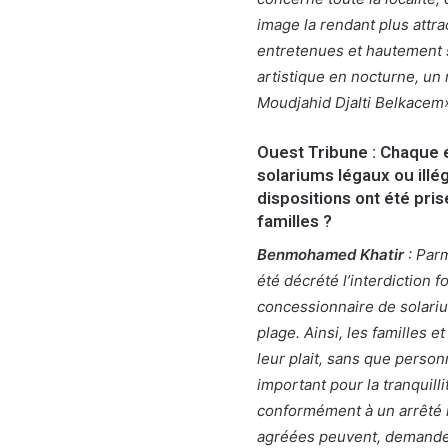
image la rendant plus attra
entretenues et hautement s
artistique en nocturne, un
Moudjahid Djalti Belkacem»
Ouest Tribune : Chaque 
solariums légaux ou illé
dispositions ont été pri
familles ?
Benmohamed Khatir
: Parm
été décrété l’interdiction 
concessionnaire de solariu
plage. Ainsi, les familles e
leur plait, sans que person
important pour la tranquill
conformément à un arrêté m
agréées peuvent, demander