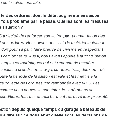
n de la saison estivale.
cte des ordures, dont le débit augmente en saison
e fois problème par le passé. Quelles sont les mesures
 situation ?
C a décidé de renforcer son action par l’augmentation des
t des ordures. Nous avons pour cela le matériel logistique
 doit pour sa part, faire preuve de civisme en respectant
s camionneurs. Aussi, nous avons appelé à la contribution
 complexes touristiques qui ont répondu de manière
consiste à prendre en charge, sur leurs frais, deux ou trois
oute la période de la saison estivale et les mettre à la
e de collecte des ordures conventionnée avec l’APC. Les
fs comme vous pouvez le constater, les opérations se
onditions, les rues et quartiers ont retrouvé leur propreté.
question depuis quelque temps du garage à bateaux de
 à dire sur ce dossier et quelle sont les décisions de