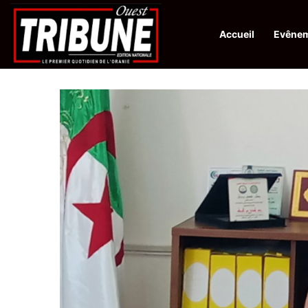
Accueil
Evêne
Infos en Direct:
Lutte contre les drogues : octroi de récompenses 