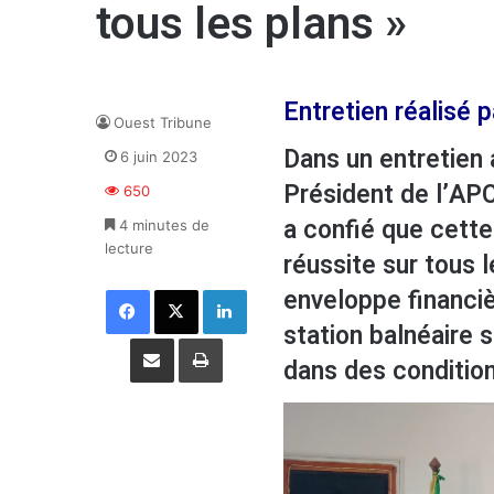
tous les plans »
Entretien réalisé 
Ouest Tribune
Dans un entretien 
6 juin 2023
Président de l’AP
650
a confié que cette
4 minutes de
lecture
réussite sur tous 
Facebook
X
Linkedin
enveloppe financiè
station balnéaire s
Partager par email
Imprimer
dans des conditio