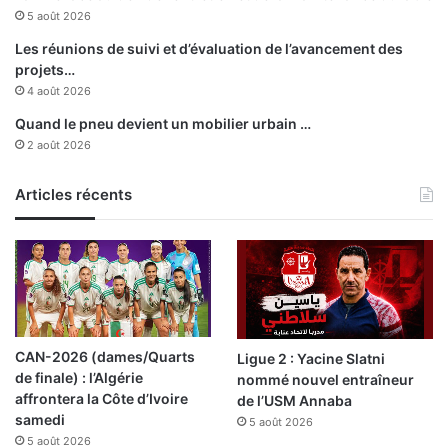
I
g
5 août 2026
b
n
n
e
Les réunions de suivi et d’évaluation de l’avancement des
B
d
projets…
a
e
4 août 2026
d
u
Quand le pneu devient un mobilier urbain …
i
x
2 août 2026
s
m
é
m
Articles récents
o
r
a
n
d
u
m
CAN-2026 (dames/Quarts
Ligue 2 : Yacine Slatni
s
de finale) : l’Algérie
nommé nouvel entraîneur
d
affrontera la Côte d’Ivoire
de l’USM Annaba
’
samedi
5 août 2026
e
5 août 2026
n