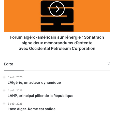
i
u
o
m
n
a
d
l
e
g
l
é
i
r
Forum algéro-américain sur l’énergie : Sonatrach
v
o
signe deux mémorandums d’entente
r
-
avec Occidental Petroleum Corporation
e
a
s
m
s
é
Edito
u
r
r
i
5 août 2026
l
c
L’Algérie, un acteur dynamique
e
a
p
i
4 août 2026
a
n
L’ANP, principal pilier de la République
r
s
3 août 2026
c
u
L’axe Alger-Rome est solide
o
r