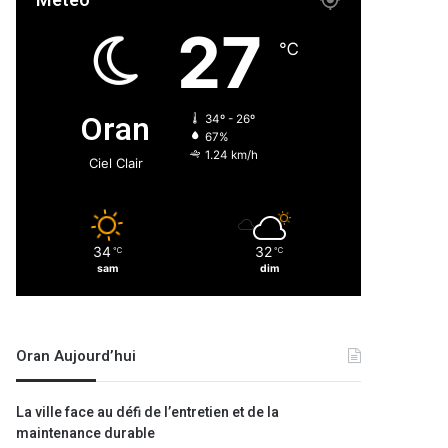
Météo
27
℃
Oran
34º - 26º
67%
1.24 km/h
Ciel Clair
34
32
℃
℃
sam
dim
Oran Aujourd’hui
La ville face au défi de l’entretien et de la
maintenance durable