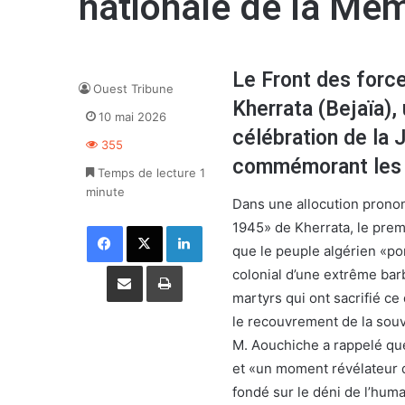
nationale de la Mé
Le Front des force
Ouest Tribune
Kherrata (Bejaïa),
10 mai 2026
célébration de la 
355
commémorant les 
Temps de lecture 1
minute
Dans une allocution pronon
1945» de Kherrata, le premi
Facebook
X
Linkedin
que le peuple algérien «po
Partager par email
Imprimer
colonial d’une extrême barba
martyrs qui ont sacrifié ce 
le recouvrement de la souv
M. Aouchiche a rappelé que
et «un moment révélateur d
fondé sur le déni de l’hum