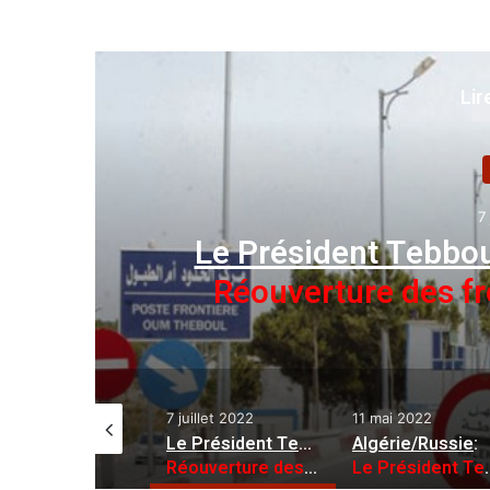
Lir
ne
 2022
l’annoncé avant-hier
:
ères avec la Tunisie
7 juillet 2022
11 mai 2022
21 septe
Energie: l’Algérie, un acteur mondial incontournable dans l’approvisionnement du marché gazier
Le Président Tebboune l’annoncé avant-hier
Algérie/Russie
:
:
Réouverture des frontières avec la Tunisie
Le Président Tebboune reçoit une invitation de son homologue russe pour une visite à Moscou
71 suspec