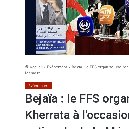
Accueil
>
Evênement
>
Bejaïa : le FFS organise une ren
Mémoire
Evênement
Bejaïa : le FFS orga
Kherrata à l’occasi