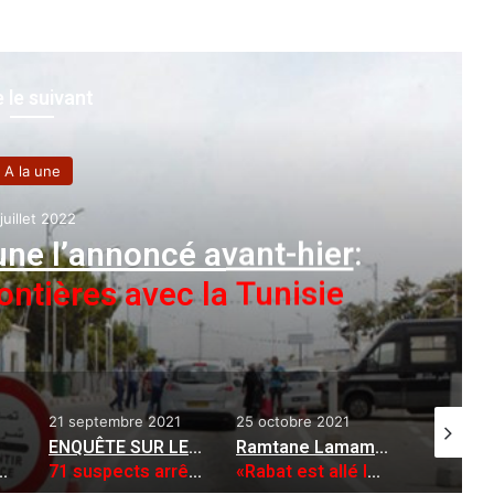
e le suivant
A la une
11 mai 2022
Algérie/Russie
:
Le Président Tebboune reçoit une
son homologue russe pour une vi
mbre 2021
25 octobre 2021
29 juin 2021
ENQUÊTE SUR LES FEUX DE FORÊT
:
Ramtane Lamamra à «Russia Today»
:
L’autre et vraie révolution
ts arrêtés
«Rabat est allé loin dans son complot contre l’Algérie»