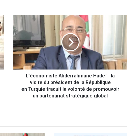
L
’
é
c
o
n
o
m
i
L’économiste Abderrahmane Hadef : la
s
visite du président de la République
t
e
en Turquie traduit la volonté de promouvoir
A
un partenariat stratégique global
b
d
e
r
r
a