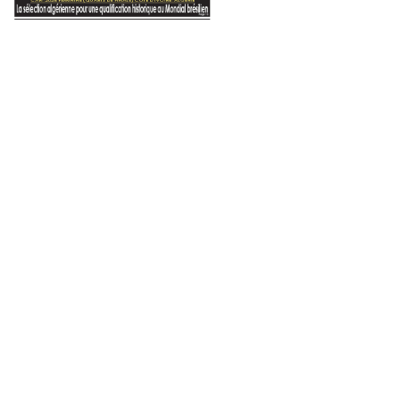
EN
 invitation de
site à Moscou
25 mai 2022
1 juin 2025
12 novembre 20
Annoncé, hier, par l’Office national du pèlerinage et de la Omra
Inondations au Nigeria : le président de la République présente ses condoléances à son homologue nigérian
Le Hadj coûtera plus de 85 millions