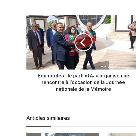
B
o
u
m
e
r
d
e
s
Boumerdes : le parti «TAJ» organise une
:
rencontre à l’occasion de la Journée
l
e
nationale de la Mémoire
p
a
r
t
Articles similaires
i
«
T