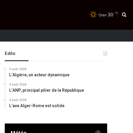
℃
30
Re
Oran
Edito
5 août 2026
L’Algérie, un acteur dynamique
4 août 2026
L’ANP, principal pilier de la République
3 août 2026
L’axe Alger-Rome est solide