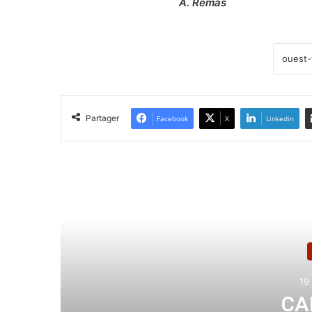
A. Remas
Partager
Facebook
X
Linkedin
Lir
Suite aux déclarat