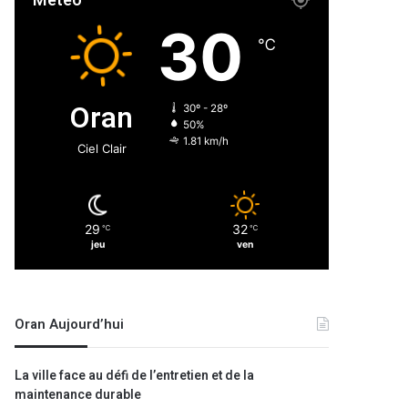
Météo
30
℃
Oran
30º - 28º
50%
1.81 km/h
Ciel Clair
29
32
℃
℃
jeu
ven
Oran Aujourd’hui
La ville face au défi de l’entretien et de la
maintenance durable