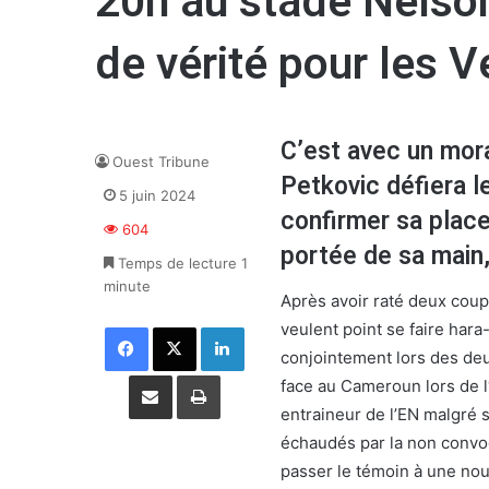
20h au stade Nelso
de vérité pour les V
C’est avec un mora
Ouest Tribune
Petkovic défiera l
5 juin 2024
confirmer sa place
604
portée de sa main,
Temps de lecture 1
minute
Après avoir raté deux coup
veulent point se faire hara
Facebook
X
Linkedin
conjointement lors des deu
Partager par email
Imprimer
face au Cameroun lors de 
entraineur de l’EN malgré 
échaudés par la non convoc
passer le témoin à une nouv