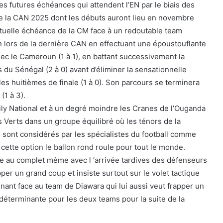
les futures échéances qui attendent l’EN par le biais des
de la CAN 2025 dont les débuts auront lieu en novembre
actuelle échéance de la CM face à un redoutable team
on lors de la dernière CAN en effectuant une époustouflante
c le Cameroun (1 à 1), en battant successivement la
s du Sénégal (2 à 0) avant d’éliminer la sensationnelle
es huitièmes de finale (1 à 0). Son parcours se terminera
(1 à 3).
 Sily National et à un degré moindre les Cranes de l’Ouganda
s Verts dans un groupe équilibré où les ténors de la
sont considérés par les spécialistes du football comme
 cette option le ballon rond roule pour tout le monde.
e au complet même avec l ‘arrivée tardives des défenseurs
per un grand coup et insiste surtout sur le volet tactique
inant face au team de Diawara qui lui aussi veut frapper un
déterminante pour les deux teams pour la suite de la