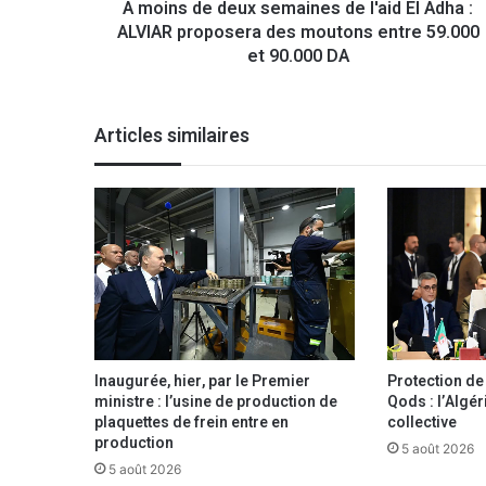
A moins de deux semaines de l'aid El Adha :
e
ALVIAR proposera des moutons entre 59.000
u
x
et 90.000 DA
s
e
m
Articles similaires
a
i
n
e
s
d
e
l
'
a
i
Inaugurée, hier, par le Premier
Protection de l
d
ministre : l’usine de production de
Qods : l’Algér
E
plaquettes de frein entre en
collective
l
production
5 août 2026
A
5 août 2026
d