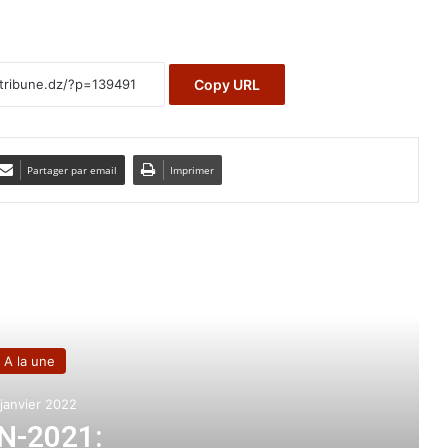
Copy URL
Partager par email
Imprimer
e le suivant
A la une
11 février 2025
ions du chef du gouvernement