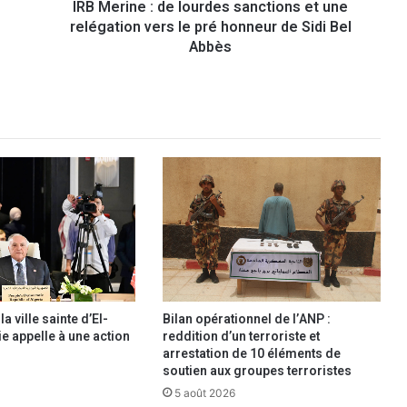
IRB Merine : de lourdes sanctions et une
:
relégation vers le pré honneur de Sidi Bel
d
e
Abbès
l
o
u
r
d
e
s
s
a
n
c
t
i
o
a ville sainte d’El-
Bilan opérationnel de l’ANP :
n
ie appelle à une action
reddition d’un terroriste et
s
arrestation de 10 éléments de
e
soutien aux groupes terroristes
t
5 août 2026
u