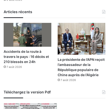
o
a
m
t
m
Articles récents
i
e
o
r
n
c
s
i
d
a
u
l
p
i
a
Accidents de la route à
s
t
travers le pays : 16 décès et
a
r
La présidente de l’APN reçoit
210 blessés en 24h
t
o
l’ambassadeur de la
i
7 août 2026
n
République populaire de
o
a
Chine auprès de l’Algérie
n
t
7 août 2026
d
e
Téléchargez la version Pdf
m
u
n
i