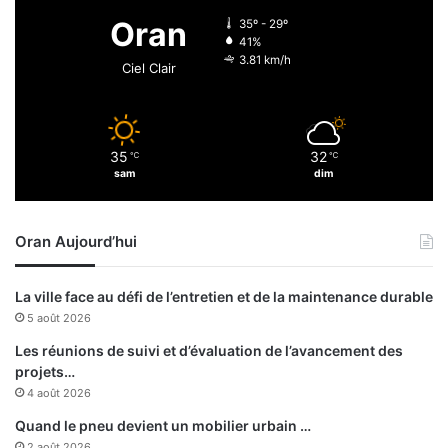
r
p
Oran
35º - 29º
i
r
41%
c
é
3.81 km/h
Ciel Clair
a
s
t
e
i
n
o
t
35
32
n
℃
℃
a
sam
dim
i
n
l
t
l
s
Oran Aujourd’hui
é
d
g
e
a
C
La ville face au défi de l’entretien et de la maintenance durable
l
o
5 août 2026
e
n
e
f
Les réunions de suivi et d’évaluation de l’avancement des
t
é
projets…
l
d
4 août 2026
a
é
Quand le pneu devient un mobilier urbain …
c
r
2 août 2026