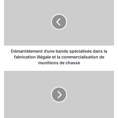
D
é
m
a
n
t
è
l
e
m
Démantèlement d’une bande spécialisée dans la
e
fabrication illégale et la commercialisation de
n
munitions de chasse
t
d
L
’
e
u
p
n
r
e
é
b
s
a
i
n
d
d
e