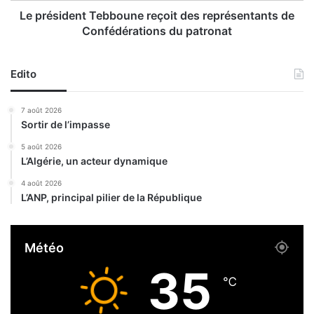
e
n
Le président Tebboune reçoit des représentants de
s
t
Confédérations du patronat
p
T
é
e
c
b
Edito
i
b
a
o
7 août 2026
l
u
Sortir de l’impasse
i
n
s
e
5 août 2026
é
L’Algérie, un acteur dynamique
r
e
e
4 août 2026
d
ç
L’ANP, principal pilier de la République
a
o
n
i
s
t
Météo
l
d
a
e
35
f
s
℃
a
r
b
e